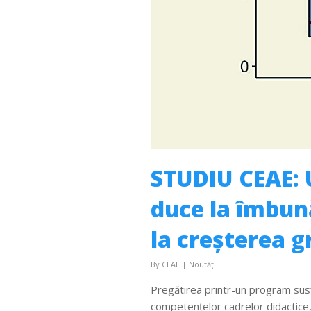
STUDIU CEAE: U
duce la îmbună
la creșterea g
By
CEAE
|
Noutăți
Pregătirea printr-un program susțin
competențelor cadrelor didactice,