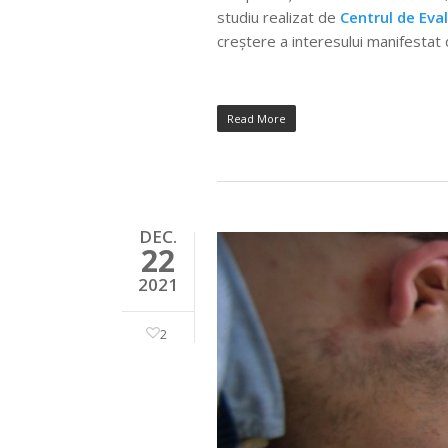
studiu realizat de
Centrul de Eval
creștere a interesului manifestat d
Read More
DEC.
22
2021
2