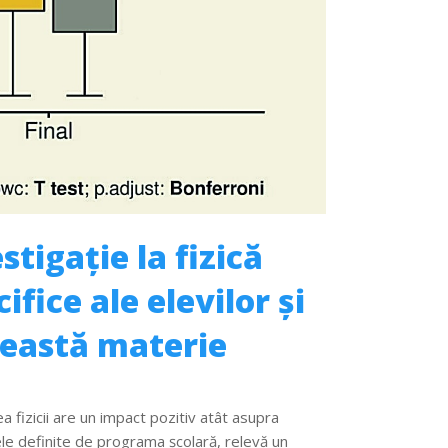
stigație la fizică
ice ale elevilor și
această materie
ea fizicii are un impact pozitiv atât asupra
ele definite de programa școlară, relevă un