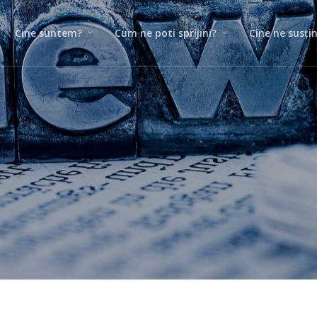
Cine suntem?
Cum ne poti sprijini?
Cine ne susți