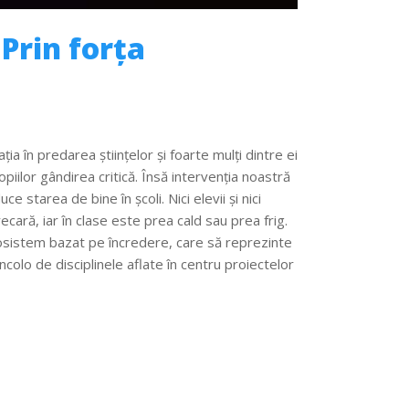
Prin forța
a în predarea științelor și foarte mulți dintre ei
iilor gândirea critică. Însă intervenția noastră
e starea de bine în școli. Nici elevii și nici
ecară, iar în clase este prea cald sau prea frig.
cosistem bazat pe încredere, care să reprezinte
colo de disciplinele aflate în centru proiectelor