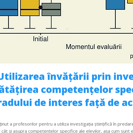
tilizarea învățării prin inve
tățirea competențelor specif
radului de interes față de 
ut a profesorilor pentru a utiliza investigația științifică în predar
 cât și asupra competențelor specifice ale elevilor, așa cum sunt 