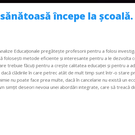
ănătoasă începe la școală. 
nalize Educaționale pregătește profesorii pentru a folosi investigați
ă folosești metode eficiente și interesante pentru a le dezvolta cop
re trebuie făcuți pentru a crește calitatea educației și pentru a aduc
 dacă clădirile în care petrec atât de mult timp sunt într-o stare pr
chimie nu poate face prea multe, dacă în cancelarie nu există un e
m simțit deseori nevoia unei abordări integrate, care să treacă din