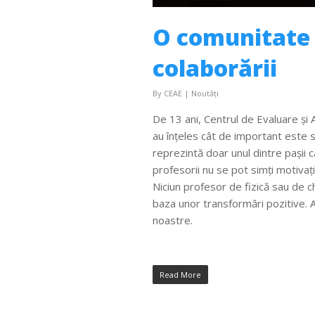
O comunitate s
colaborării
By
CEAE
|
Noutăți
De 13 ani, Centrul de Evaluare și A
au înțeles cât de important este s
reprezintă doar unul dintre pașii ca
profesorii nu se pot simți motivați
Niciun profesor de fizică sau de 
baza unor transformări pozitive. A
noastre.
Read More