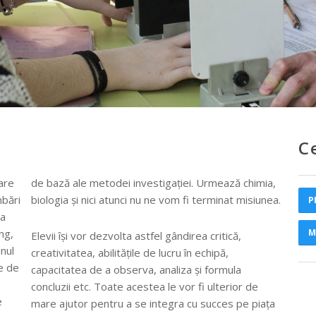
C
are
ia,
bări
biologia și nici atunci nu ne vom fi terminat misiunea.
P
na
ng,
M
Elevii își vor dezvolta astfel gândirea critică,
nul
creativitatea, abilitățile de lucru în echipă,
e de
capacitatea de a observa, analiza și formula
concluzii etc. Toate acestea le vor fi ulterior de
e
mare ajutor pentru a se integra cu succes pe piața