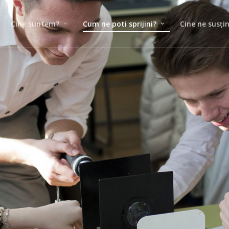
Cine suntem?
Cum ne poti sprijini?
Cine ne susți