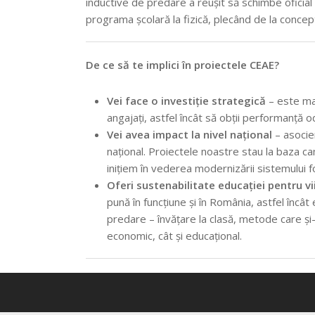
inductive de predare a reușit să schimbe oficial
programa școlară la fizică, plecând de la concep
De ce să te implici în proiectele CEAE?
Vei face o investiție strategică
– este mai 
angajați, astfel încât să obții performanță 
Vei avea impact la nivel național
– asocier
național. Proiectele noastre stau la baza cam
inițiem în vederea modernizării sistemului 
Oferi sustenabilitate educației pentru vi
pună în funcțiune și în România, astfel înc
predare – învățare la clasă, metode care și-a
economic, cât și educațional.