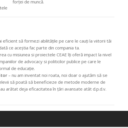
forței de muncă.
tele
eficient să formezi abilitățile pe care le cauți la viitorii tăi
odată ce aceștia fac parte din compania ta.
ea cu misiunea si proiectele CEAE îți oferă impact la nivel
paniilor de advocacy si politicilor publice pe care le
formal de educație.
itor
– nu am inventat noi roata, noi doar o ajutăm să se
ât elevii să poată să beneficieze de metode moderne de
u arătat deja eficacitatea în țări avansate atât d.p.d.v.