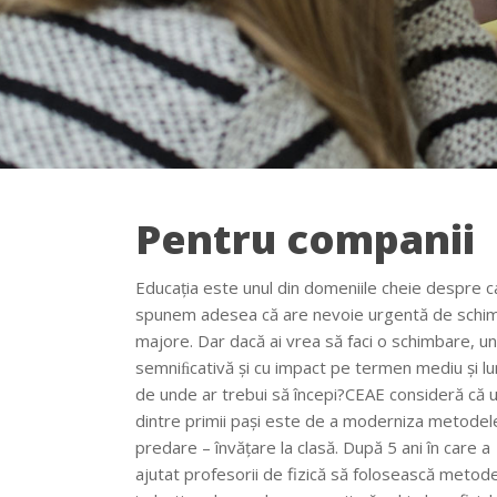
Pentru companii
Educaţia este unul din domeniile cheie despre c
de bază ale metodei investigației. Urmează chim
spunem adesea că are nevoie urgentă de schim
majore. Dar dacă ai vrea să faci o schimbare, u
semniﬁcativă și cu impact pe termen mediu și lu
de unde ar trebui să începi?CEAE consideră că u
dintre primii pași este de a moderniza metodel
predare – învățare la clasă. După 5 ani în care a
ajutat profesorii de fizică să folosească metod