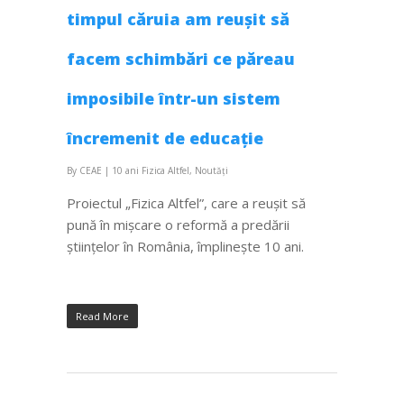
timpul căruia am reușit să
facem schimbări ce păreau
imposibile într-un sistem
încremenit de educație
By
CEAE
|
10 ani Fizica Altfel
,
Noutăți
Proiectul „Fizica Altfel”, care a reușit să
pună în mișcare o reformă a predării
științelor în România, împlinește 10 ani.
Read More