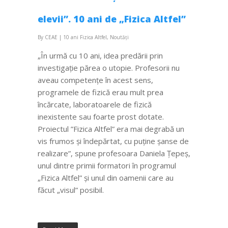
elevii”. 10 ani de „Fizica Altfel”
By
CEAE
|
10 ani Fizica Altfel
,
Noutăți
„În urmă cu 10 ani, idea predării prin
investigație părea o utopie. Profesorii nu
aveau competențe în acest sens,
programele de fizică erau mult prea
încărcate, laboratoarele de fizică
inexistente sau foarte prost dotate.
Proiectul ”Fizica Altfel” era mai degrabă un
vis frumos și îndepărtat, cu puține șanse de
realizare”, spune profesoara Daniela Țepeș,
unul dintre primii formatori în programul
„Fizica Altfel” și unul din oamenii care au
făcut „visul” posibil.