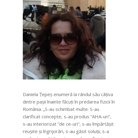
Daniela Țepeș enumeră la rândul său câțiva
dintre pașii înainte făcuți în predarea fizicii în
România. „S-au schimbat multe. S-au
clarificat concepte, s-au produs ”AHA-uri”,
s-au interiorizat ”de ce-uri”, s-au împărtășit
reușite și îngrijorări, s-au găsit soluții, s-a