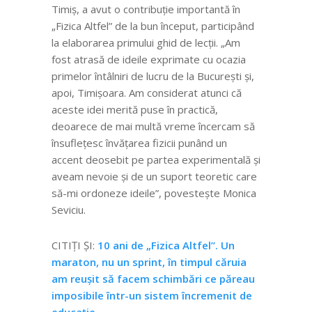
Timiș, a avut o contribuție importantă în
„Fizica Altfel” de la bun început, participând
la elaborarea primului ghid de lecții. „Am
fost atrasă de ideile exprimate cu ocazia
primelor întâlniri de lucru de la București și,
apoi, Timișoara. Am considerat atunci că
aceste idei merită puse în practică,
deoarece de mai multă vreme încercam să
însuflețesc învățarea fizicii punând un
accent deosebit pe partea experimentală și
aveam nevoie și de un suport teoretic care
să-mi ordoneze ideile”, povestește Monica
Seviciu.
CITIȚI ȘI:
10 ani de „Fizica Altfel”. Un
maraton, nu un sprint, în timpul căruia
am reușit să facem schimbări ce păreau
imposibile într-un sistem încremenit de
educație