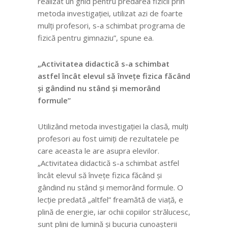
realizat un ghid pentru predarea fizicii prin
metoda investigației, utilizat azi de foarte
mulți profesori, s-a schimbat programa de
fizică pentru gimnaziu”, spune ea.
„
Activitatea didactică s-a schimbat
astfel încât elevul să învețe fizica făcând
și gândind nu stând și memorând
formule”
Utilizând metoda investigației la clasă, mulți
profesori au fost uimiți de rezultatele pe
care aceasta le are asupra elevilor.
„Activitatea didactică s-a schimbat astfel
încât elevul să învețe fizica făcând și
gândind nu stând și memorând formule. O
lecție predată „altfel” freamătă de viață, e
plină de energie, iar ochii copiilor strălucesc,
sunt plini de lumină și bucuria cunoașterii