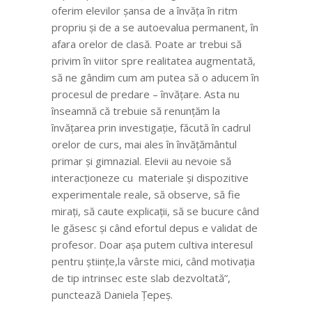
oferim elevilor șansa de a învăța în ritm
propriu și de a se autoevalua permanent, în
afara orelor de clasă. Poate ar trebui să
privim în viitor spre realitatea augmentată,
să ne gândim cum am putea să o aducem în
procesul de predare – învățare. Asta nu
înseamnă că trebuie să renunțăm la
învățarea prin investigație, făcută în cadrul
orelor de curs, mai ales în învățământul
primar și gimnazial. Elevii au nevoie să
interacționeze cu materiale și dispozitive
experimentale reale, să observe, să fie
mirați, să caute explicații, să se bucure când
le găsesc și când efortul depus e validat de
profesor. Doar așa putem cultiva interesul
pentru științe,la vârste mici, când motivația
de tip intrinsec este slab dezvoltată”,
punctează Daniela Țepeș.