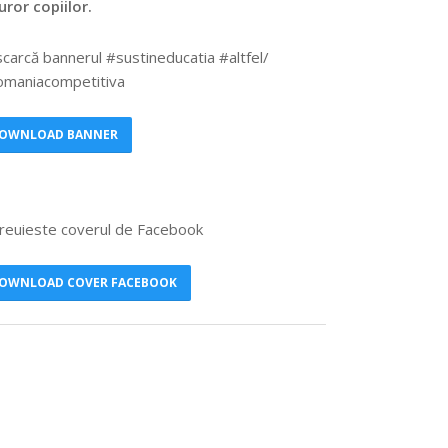
uror copiilor.
carcă bannerul #sustineducatia #altfel/
maniacompetitiva
OWNLOAD BANNER
reuieste coverul de Facebook
OWNLOAD COVER FACEBOOK