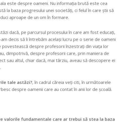
oala este despre oameni. Nu informația brută este cea
ă la baza progresului unei societăți, ci felul în care știi să
l aduci aproape de un om în formare.
tăzi dacă, pe parcursul procesului în care am fost educați,
ne-am decis să îi întrebăm același lucru pe o serie de oameni
ne povestească despre profesorii înzestrați din viața lor
Sau, dimpotrivă, despre profesorii care, prin maniera de
ct sau altul, chiar dacă, mai târziu, aveau să descopere ei
.
ile tale astăzi?
, în cadrul căreia veți citi, în următoarele
rbesc despre oamenii care au contat în anii lor de școală.
pre valorile fundamentale care ar trebui să stea la baza