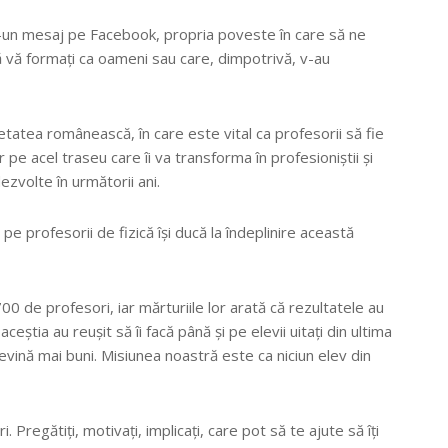
 într-un mesaj pe Facebook, propria poveste în care să ne
ă vă formați ca oameni sau care, dimpotrivă, v-au
atea românească, în care este vital ca profesorii să fie
or pe acel traseu care îi va transforma în profesioniștii și
zvolte în următorii ani.
pe profesorii de fizică își ducă la îndeplinire această
.700 de profesori, iar mărturiile lor arată că rezultatele au
eștia au reușit să îi facă până și pe elevii uitați din ultima
devină mai buni. Misiunea noastră este ca niciun elev din
Pregătiți, motivați, implicați, care pot să te ajute să îți