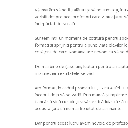
Vă invităm să ne fiți alături și să ne trimiteți,
vorbiți despre acei profesori care v-au ajutat s
îndepărtat de școală.
Suntem într-un moment de cotitură pentru societ
formați și sprijiniți pentru a pune viața elevilor l
cetățenii de care România are nevoie ca să se de
De mai bine de șase ani, luptăm pentru a-i ajuta 
misiune, iar rezultatele se văd.
Am format, în cadrul proiectului „Fizica Altfel” 1
început deja să se vadă. Prin muncă și implicare ac
bancă să vină cu soluții și să se străduiască să 
această țară să nu mai fie uitat de azi înainte.
Dar pentru acest lucru avem nevoie de profesori. 