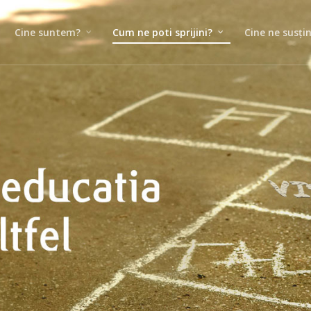
Cine suntem?
Cum ne poti sprijini?
Cine ne susți