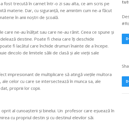
tut
 fost trecută în carnet într-o zi sau alta, ce am scris pe
mită materie. Dar, cu siguranță, ne amintim cum ne-a făcut
Des
terie în anii noștri de școală.
#Ro
le care ne-au înălțat sau care ne-au rănit. Ceea ce spune și
delează destine. Poate fi cheia care îți deschide
D
oate fi lacătul care închide drumuri înainte de a începe.
 dincolo de limitele sălii de clasă și ale vieții sale
Sha
fect impresionant de multiplicare să atingă viețile multora
ăi, ale celor cu care se intersectează în munca sa, ale
D
at, propriii lor copii.
prit al cunoașterii și binelui. Un profesor care eșuează în
rea cu propriul destin și cu destinul elevilor săi.