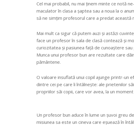
Cel mai probabil, nu mai ținem minte ce notă ne-a
maculator în clasa a șaptea sau a noua la o anu
să ne simțim profesorul care a predat această ma
Mai mult ca sigur că putem auzi și astăzi cuvinte
face un profesor în sala de clasă contează și mo
curiozitatea și pasiunea față de cunoaștere sau p
Munca unui profesor bun are rezultate care dăinuie
pământene.
O valoare insuflată unui copil ajunge printr-un e
dintre cei pe care îi întâlnește: ale prietenilor s
propriilor săi copii, care vor avea, la un moment d
Un profesor bun aduce în lume un șuvoi greu de o
misiunea sa este un cineva care eșuează în întâlni