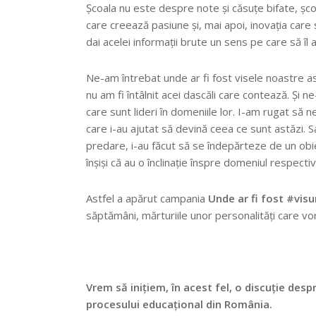
Școala nu este despre note și căsuțe bifate, șc
care creează pasiune și, mai apoi, inovația care st
dai acelei informații brute un sens pe care să î
Ne-am întrebat unde ar fi fost visele noastre as
nu am fi întâlnit acei dascăli care contează. Și 
care sunt lideri în domeniile lor. I-am rugat să 
care i-au ajutat să devină ceea ce sunt astăzi. 
predare, i-au făcut să se îndepărteze de un obie
înșiși că au o înclinație înspre domeniul respectiv
Astfel a apărut campania
Unde ar fi fost #visur
săptămâni, mărturiile unor personalități care vo
Vrem să inițiem, în acest fel, o discuție des
procesului educațional din România.