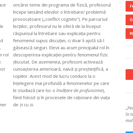
ace
oricărei teme din programa de fizică, profesorul
F
începe lansând elevilor o întrebare/ problemă
provocatoare („conflict cognitiv”). Pe parcursul
O
de
lecțiilor, profesorul nu le oferă de la început
răspunsul la întrebare sau explicația pentru
R
nd
fenomenul supus discuției, ci doar îi ajută să-l
,
găsească singuri. Elevii au acum principalul rol în
n rol
descoperirea explicației pentru fenomenul fizic
.
discutat. De asemenea, profesorii activează
ost
cunoașterea anterioară, naivă și preștiințifică, a
copiilor. Acest mod de lucru conduce la o
înțelegere mai profundă a fenomenelor pe care
le studiază (are loc o
învățare de profunzime
),
fiind folosit și în procesele de raționare din viața
ener
de zi cu zi.
„
Pe
în t
mul