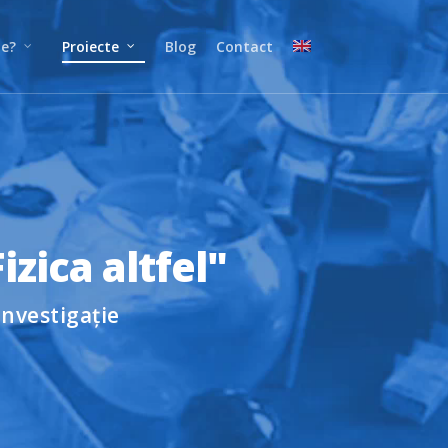
ne?
Proiecte
Blog
Contact
izica altfel"
 investigație