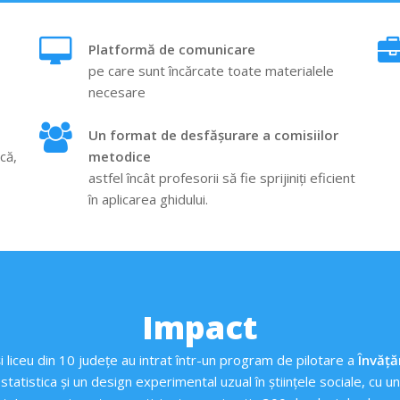
Platformă de comunicare
pe care sunt încărcate toate materialele
necesare
Un format de desfășurare a comisiilor
că,
metodice
astfel încât profesorii să fie sprijiniți eficient
în aplicarea ghidului.
Impact
 liceu din 10 județe au intrat într-un program de pilotare a
Învățăr
atistica și un design experimental uzual în științele sociale, cu u