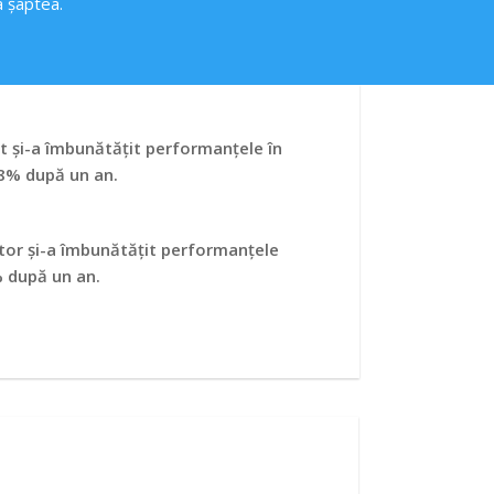
a șaptea.
ot și-a îmbunătățit performanțele în
8% după un an.
tor și-a îmbunătățit performanțele
 după un an.