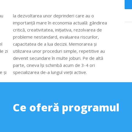
nu
la dezvoltarea unor deprinderi care au o
importanță mare în economia actuală: gândirea
critică, creativitatea, inițiativa, rezolvarea de
probleme nestandard, evaluarea riscurilor,
el
capacitatea de a lua decizii. Memorarea și
e zi
utilizarea unor proceduri simple, repetitive au
devenit secundare în multe joburi. Pe de altă
parte, cineva își schimbă acum de 3-4 ori
e și
specializarea de-a lungul vieții active.
Ce oferă programul