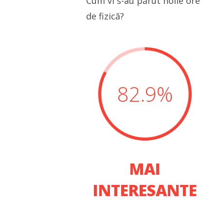
Cum vi s-au părut noile ore
de fizică?
82.9
%
MAI
INTERESANTE