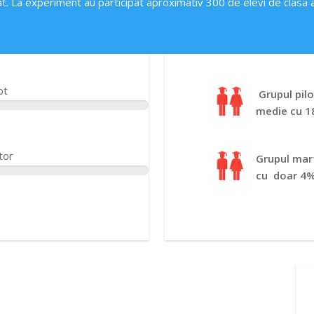
. La experiment au participat aproximativ 300 de elevi de clasa 
ot
Grupul pil
medie cu 1
tor
Grupul mar
cu doar 4%