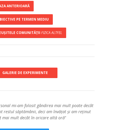
AZA ANTERIOARĂ
BIECTIVE PE TERMEN MEDIU
EUȘITELE COMUNITĂȚII
FIZICA ALTFEL
GALERIE DE EXPERIMENTE
rsonal mi-am folosit gândirea mai mult poate decât
ot restul săptămânii, deci am învățat și am reținut
t mai mult decât în oricare altă oră
”