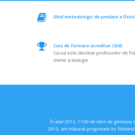
Ghid metodologic de predare a fizicii
Curs de formare acreditat CEAE
Cursul este destinat profesorilor de fizi
chimie și biologie.
În anul 2012, 1100 de elevi de gimnaziu și
2013, am măsurat progresele lor folosind st