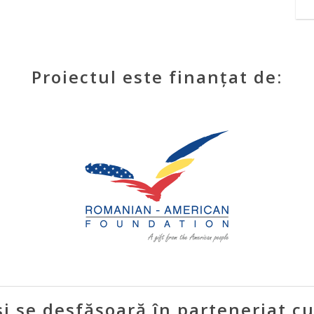
Proiectul este finanțat de:
si se desfășoară în parteneriat cu