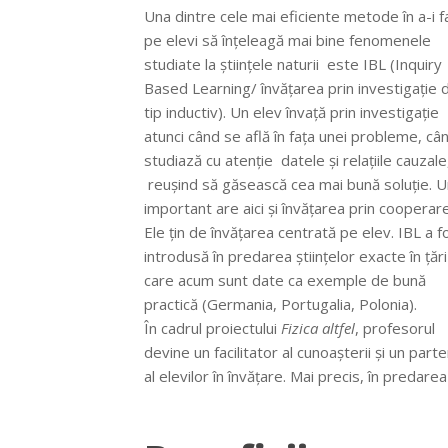
Una dintre cele mai eficiente metode în a-i f
pe elevi să înțeleagă mai bine fenomenele
studiate la științele naturii este IBL (Inquiry
Based Learning/ învățarea prin investigație 
tip inductiv). Un elev învață prin investigație
atunci când se află în fața unei probleme, câ
studiază cu atenție datele și relațiile cauzale
reușind să găsească cea mai bună soluție. U
important are aici și învățarea prin cooperare
Ele țin de învățarea centrată pe elev. IBL a f
introdusă în predarea științelor exacte în țări
care acum sunt date ca exemple de bună
practică (Germania, Portugalia, Polonia).
În cadrul proiectului
Fizica altfel
, profesorul
devine un facilitator al cunoașterii și un part
al elevilor în învățare. Mai precis, în predarea