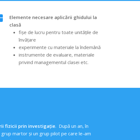
Elemente necesare aplicării ghidului la
clasă
fișe de lucru pentru toate unitățile de
învățare
experimente cu materiale la îndemână
instrumente de evaluare, materiale
privind managementul clasei etc.
ii fizicii prin investigație
. După un an, în
n grup martor și un grup pilot pe care le-am