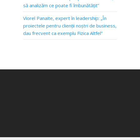
să analizăm ce poate fi îmbunătățit”
Viorel Panaite, expert în leadership: „În
proiectele pentru clienții noștri de business,
dau frecvent ca exemplu Fizica Altfel”