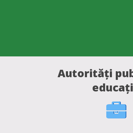
Autorități pub
educaț