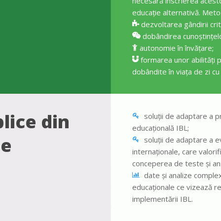
necesară înscrierea aces
educație alternativă. Meto
dezvoltarea gândirii crit
dobândirea cunoștințelor
autonomie în învățare;
formarea unor abilități p
dobândite în viața de zi cu z
lice din
soluții de adaptare a 
educațională IBL;
ie
soluții de adaptare a e
internaționale, care valori
conceperea de teste și ana
date și analize complexe 
educaționale ce vizează ref
implementării IBL.