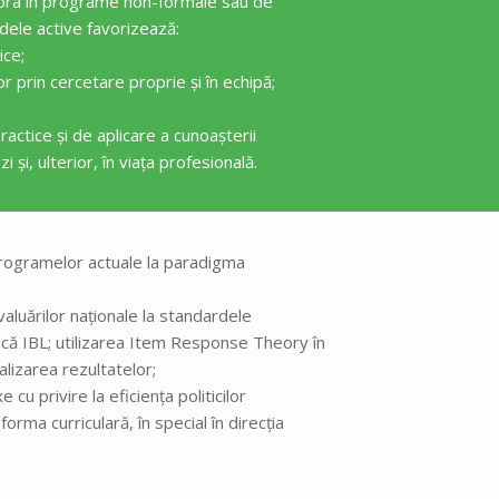
tora în programe non-formale sau de
dele active favorizează:
ice;
 prin cercetare proprie și în echipă;
ractice și de aplicare a cunoașterii
i și, ulterior, în viața profesională.
programelor actuale la paradigma
valuărilor naționale la standardele
fică IBL; utilizarea Item Response Theory în
lizarea rezultatelor;
cu privire la eficiența politicilor
orma curriculară, în special în direcția