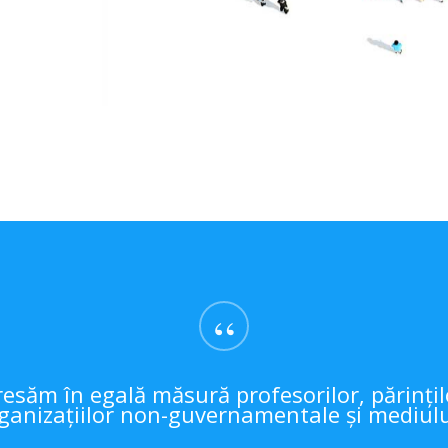
“
esăm în egală măsură profesorilor, părințilo
ganizațiilor non-guvernamentale și mediulu