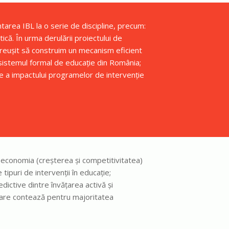
area IBL la o serie de discipline, precum:
ică. În urma derulării proiectului de
m reușit să construim un mecanism eficient
sistemul formal de educație din România;
 a impactului programelor de intervenție
 economia (creșterea și competitivitatea)
 tipuri de intervenții în educație;
edictive dintre învățarea activă și
are contează pentru majoritatea