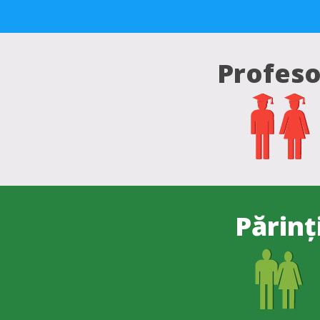
Profeso
Părinț