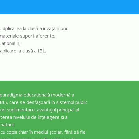
plicarea la clasă a învățării prin
v materiale suport aferente;
ațional II;
aplicare la clasă a IBL.
n paradigma educațională modernă a
 (IBL), care se desfășoară în sistemul public
uri suplimentare; avantajul principal al
erea nivelului de înțelegere și a
naturii;
 copiii chiar în mediul școlar, fără să fie