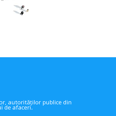
r, autorităților publice din
i de afaceri.