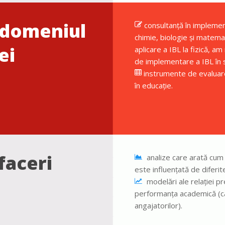
n domeniul
consultanță în implement
chimie, biologie și matemat
ei
aplicare a IBL la fizică, a
de implementare a IBL în 
instrumente de evaluare
în educație.
faceri
analize care arată cum
este influențată de diferite
modelări ale relației pr
performanța academică (c
angajatorilor).