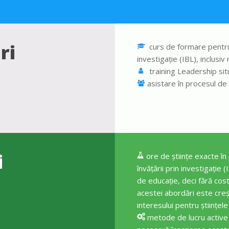
ri
curs de formare pentru a
investigație (IBL), inclusi
training Leadership situ
asistare în procesul de 
i
ore de științe exacte î
învățării prin investigație
de educație, deci fără cost
acestei abordări este creșt
interesului pentru științele 
metode de lucru active cu