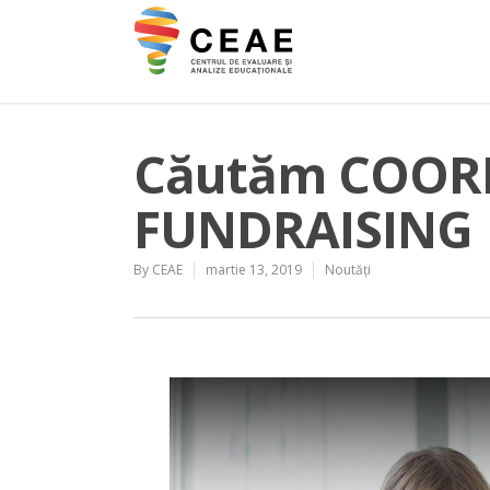
Căutăm COO
FUNDRAISING
By
CEAE
martie 13, 2019
Noutăți