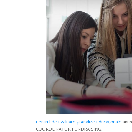
Centrul de Evaluare şi Analize Educaţionale
anunț
COORDONATOR FUNDRAISING.