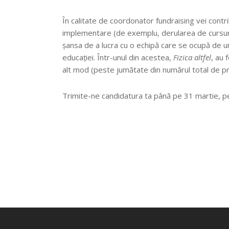
În calitate de coordonator fundraising vei contrib
implementare (de exemplu, derularea de cursuri
șansa de a lucra cu o echipă care se ocupă de u
educației. Într-unul din acestea,
Fizica altfel
, au 
alt mod (peste jumătate din numărul total de pr
Trimite-ne candidatura ta până pe 31 martie, 