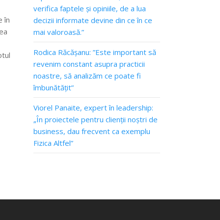
verifica faptele și opiniile, de a lua
e în
decizii informate devine din ce în ce
vea
mai valoroasă.”
Rodica Răcășanu: ”Este important să
otul
revenim constant asupra practicii
noastre, să analizăm ce poate fi
îmbunătățit”
Viorel Panaite, expert în leadership:
„În proiectele pentru clienții noștri de
business, dau frecvent ca exemplu
Fizica Altfel”