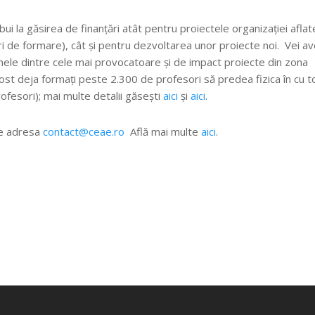
ui la găsirea de finanțări atât pentru proiectele organizației aflat
 de formare), cât și pentru dezvoltarea unor proiecte noi. Vei a
nele dintre cele mai provocatoare și de impact proiecte din zona
fost deja formați peste 2.300 de profesori să predea fizica în cu t
ofesori); mai multe detalii găsești
aici
și
aici
.
pe adresa
contact@ceae.ro
Află mai multe
aici
.