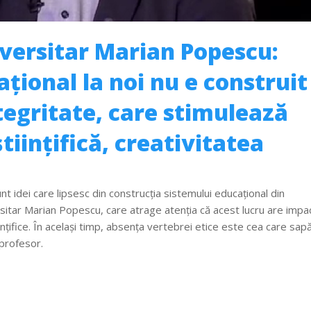
iversitar Marian Popescu:
țional la noi nu e construit
tegritate, care stimulează
iințifică, creativitatea
unt idei care lipsesc din construcția sistemului educațional din
itar Marian Popescu, care atrage atenția că acest lucru are impa
ințifice. În același timp, absența vertebrei etice este cea care sap
 profesor.