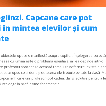
oglinzi. Capcane care pot
i în mintea elevilor și cum
ate
 obiectele optice o manifestă asupra copiilor. Înțelegerea corect
onează cu lumina este o problemă esențială, iar ea depinde într-o
re profesorii abordează această temă. Din nefericire, există o ser
ect este opus celui dorit și de aceea ele trebuie evitate la clasă. Ma
apcane în care unii profesori pot cădea, dar și soluțiile pentru a le
 să înțeleagă în profunzime fenomenele.