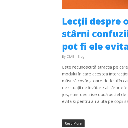
Lecții despre 
stârni confuzi
pot fi ele evit
By
CEAE
|
Blog
Este recunoscută atracția pe care
modului în care acestea interacți
măsură covârșitoare de felul în ca
de situații de învățare al căror ef
jos, sunt descrise două astfel de c
evita și pentru a-i ajuta pe copii
Read More