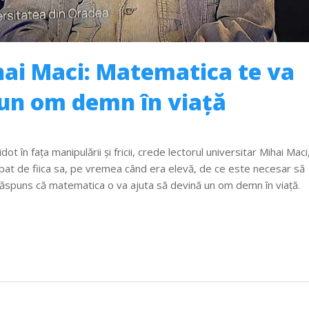
hai Maci: Matematica te va
 un om demn în viață
t în fața manipulării și fricii, crede lectorul universitar Mihai Maci
ebat de fiica sa, pe vremea când era elevă, de ce este necesar să
răspuns că matematica o va ajuta să devină un om demn în viață.