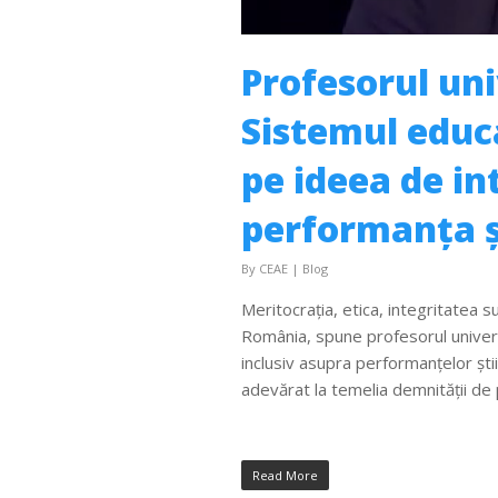
Profesorul un
Sistemul educa
pe ideea de in
performanța șt
By
CEAE
|
Blog
Meritocrația, etica, integritatea s
România, spune profesorul univers
inclusiv asupra performanțelor ști
adevărat la temelia demnității de
Read More