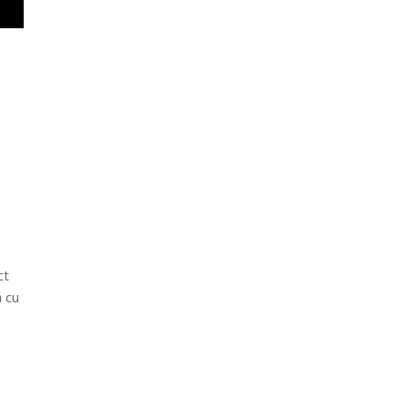
ct
ă cu