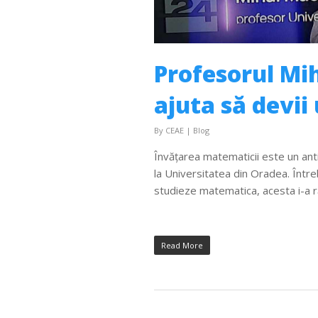
Profesorul Mi
ajuta să devii
By
CEAE
|
Blog
Învățarea matematicii este un antido
la Universitatea din Oradea. Într
studieze matematica, acesta i-a 
Read More