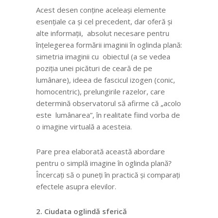
Acest desen conține aceleași elemente
esențiale ca și cel precedent, dar oferă și
alte informații, absolut necesare pentru
înțelegerea formării imaginii în oglinda plană:
simetria imaginii cu obiectul (a se vedea
poziția unei picături de ceară de pe
lumânare), ideea de fascicul izogen (conic,
homocentric), prelungirile razelor, care
determină observatorul să afirme că „acolo
este lumânarea”, în realitate fiind vorba de
o imagine virtuală a acesteia.
Pare prea elaborată această abordare
pentru o simplă imagine în oglinda plană?
Încercați să o puneți în practică și comparați
efectele asupra elevilor.
2. Ciudata oglindă sferică