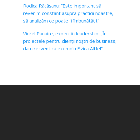
Rodica Răcășanu: ”Este important să
revenim constant asupra practicii noastre,
să analizăm ce poate fi îmbunătățit”
Viorel Panaite, expert în leadership: „În
proiectele pentru clienții noștri de business,
dau frecvent ca exemplu Fizica Altfel”