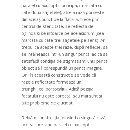
paralel cu axul optic principa, (marcată cu
câte două săgețele); atreia rază pornește
din acelașipunct de la flacără, trece prin
centrul de sfericitate, se reflectă de
oglindă și se întoarce pe acelașidrum (cea
marcată cu câte trei săgețele pe sens). Ar
trebui ca aceste trei raze, după reflexie, să
se întâlnească într-un singur punct, adică să
satisfacă condiția de stigmatism: unui punct
obiect să îi corespundă un punct imagine.
Ori, în această construcție se vede că
razele reflectate formează un
triunghi (cel portocaliu)! Adică poziția
focarului nu este corectă, sau mai sunt și
alte probleme de elucidat!
Reluăm construcția folosind o singură rază,
aceea care vine paralel cu axul optic