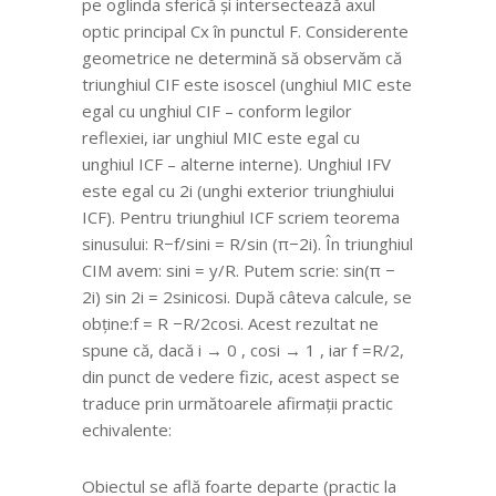
pe oglinda sferică și intersectează axul
optic principal Cx în punctul F. Considerente
geometrice ne determină să observăm că
triunghiul CIF este isoscel (unghiul MIC este
egal cu unghiul CIF – conform legilor
reflexiei, iar unghiul MIC este egal cu
unghiul ICF – alterne interne). Unghiul IFV
este egal cu 2i (unghi exterior triunghiului
ICF). Pentru triunghiul ICF scriem teorema
sinusului: R−f/sini = R/sin (π−2i). În triunghiul
CIM avem: sini = y/R. Putem scrie: sin(π −
2i) sin 2i = 2sinicosi. După câteva calcule, se
obține:f = R −R/2cosi. Acest rezultat ne
spune că, dacă i → 0 , cosi → 1 , iar f =R/2,
din punct de vedere fizic, acest aspect se
traduce prin următoarele afirmații practic
echivalente:
Obiectul se află foarte departe (practic la