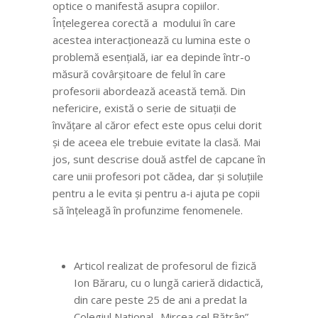
optice o manifestă asupra copiilor.
Înțelegerea corectă a modului în care
acestea interacționează cu lumina este o
problemă esențială, iar ea depinde într-o
măsură covârșitoare de felul în care
profesorii abordează această temă. Din
nefericire, există o serie de situații de
învățare al căror efect este opus celui dorit
și de aceea ele trebuie evitate la clasă. Mai
jos, sunt descrise două astfel de capcane în
care unii profesori pot cădea, dar și soluțiile
pentru a le evita și pentru a-i ajuta pe copii
să înțeleagă în profunzime fenomenele.
Articol realizat de profesorul de fizică
Ion Băraru, cu o lungă carieră didactică,
din care peste 25 de ani a predat la
Colegiul Național „Mircea cel Bătrân”,