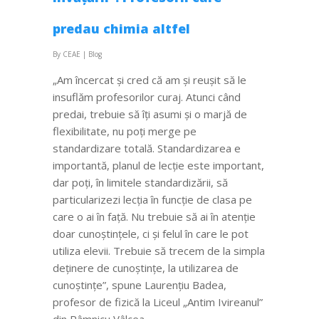
predau chimia altfel
By
CEAE
|
Blog
„Am încercat și cred că am și reușit să le
insuflăm profesorilor curaj. Atunci când
predai, trebuie să îți asumi și o marjă de
flexibilitate, nu poți merge pe
standardizare totală. Standardizarea e
importantă, planul de lecție este important,
dar poți, în limitele standardizării, să
particularizezi lecția în funcție de clasa pe
care o ai în față. Nu trebuie să ai în atenție
doar cunoștințele, ci și felul în care le pot
utiliza elevii. Trebuie să trecem de la simpla
deținere de cunoștințe, la utilizarea de
cunoștințe”, spune Laurențiu Badea,
profesor de fizică la Liceul „Antim Ivireanul”
din Râmnicu Vâlcea.