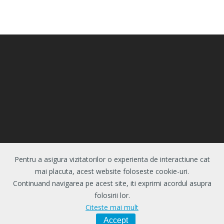
Pentru a asigura vizitatorilor o experienta de interactiune cat
© 2026 Centrul de Evaluare si Analize Educationale.
mai placuta, acest website foloseste cookie-uri.
Toate drepturile rezervate.
Politica de
Continuand navigarea pe acest site, iti exprimi acordul asupra
confidentialitate
|
Politica de cookie-uri
folosirii lor.
Citeste mai mult
Accept