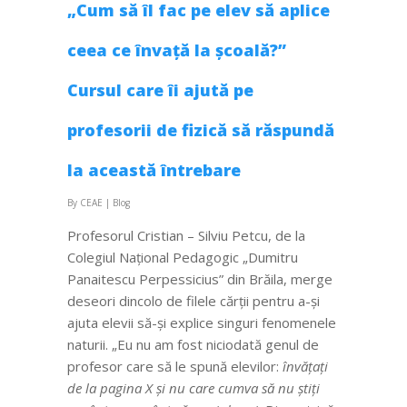
„Cum să îl fac pe elev să aplice
ceea ce învață la școală?”
Cursul care îi ajută pe
profesorii de fizică să răspundă
la această întrebare
By
CEAE
|
Blog
Profesorul Cristian – Silviu Petcu, de la
Colegiul Național Pedagogic „Dumitru
Panaitescu Perpessicius” din Brăila, merge
deseori dincolo de filele cărții pentru a-și
ajuta elevii să-și explice singuri fenomenele
naturii. „Eu nu am fost niciodată genul de
profesor care să le spună elevilor:
învățați
de la pagina X și nu care cumva să nu știți