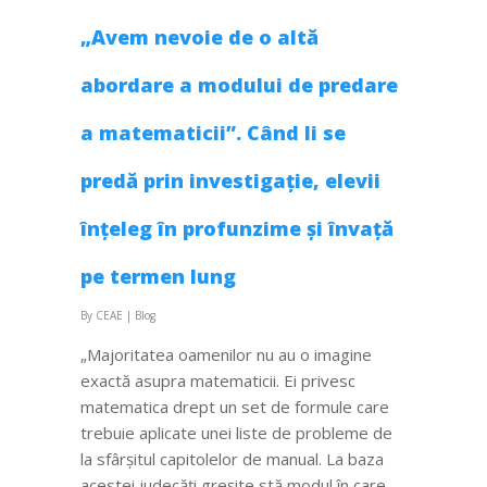
„Avem nevoie de o altă
abordare a modului de predare
a matematicii”. Când li se
predă prin investigație, elevii
înțeleg în profunzime și învață
pe termen lung
By
CEAE
|
Blog
„Majoritatea oamenilor nu au o imagine
exactă asupra matematicii. Ei privesc
matematica drept un set de formule care
trebuie aplicate unei liste de probleme de
la sfârșitul capitolelor de manual. La baza
acestei judecăți greșite stă modul în care