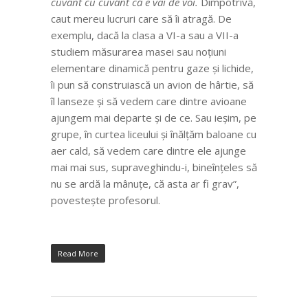
cuvânt cu cuvânt că e vai de voi.
Dimpotrivă,
caut mereu lucruri care să îi atragă. De
exemplu,
dacă la clasa a VI-a sau a VII-a
studiem măsurarea masei sau noțiuni
elementare dinamică pentru gaze și lichide,
îi pun să construiască un avion de hârtie, să
îl lanseze și să vedem care dintre avioane
ajungem mai departe și de ce. Sau ieșim, pe
grupe, în curtea liceului și înălțăm baloane cu
aer cald, să vedem care dintre ele ajunge
mai mai sus, supraveghindu-i, bineînțeles să
nu se ardă la mânuțe, că asta ar fi grav”,
povestește profesorul.
Read More