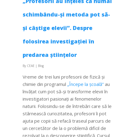
„Profesorii au înțeles că numai
schimbându-și metoda pot să-
și câștige elevii”. Despre
folosirea investigației în
predarea științelor
By
CEAE
|
Blog
Vreme de trei luni profesorii de fizică și
chimie din programul
„Începe la școală”
au
învățat cum pot să-și transforme elevii în
investigatori pasionați ai fenomenelor
naturii. Folosindu-se de întrebări care să le
stârnească curiozitatea, profesorii îi pot
ajuta pe copii să refacă traseul parcurs de
un cercetător de la o problemă dificil de
rezolvat la o descoperire științifică.
Cursul