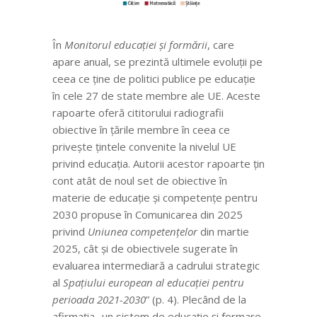
În
Monitorul educației și formării
, care
apare anual, se prezintă ultimele evoluții pe
ceea ce ține de politici publice pe educație
în cele 27 de state membre ale UE. Aceste
rapoarte oferă cititorului radiografii
obiective în țările membre în ceea ce
privește țintele convenite la nivelul UE
privind educația. Autorii acestor rapoarte țin
cont atât de noul set de obiective în
materie de educație și competențe pentru
2030 propuse în Comunicarea din 2025
privind
Uniunea competențelor
din martie
2025, cât și de obiectivele sugerate în
evaluarea intermediară a cadrului strategic
al
Spațiului european al educației pentru
perioada 2021-2030
” (p. 4). Plecând de la
afirmația „un sistem de educație și formare