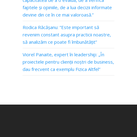
capacitatea de a o evalua, de a verifica
faptele și opiniile, de a lua decizii informate
devine din ce în ce mai valoroasă.”
Rodica Răcășanu: ”Este important să
revenim constant asupra practicii noastre,
să analizăm ce poate fi îmbunătățit”
Viorel Panaite, expert în leadership: „În
proiectele pentru clienții noștri de business,
dau frecvent ca exemplu Fizica Altfel”