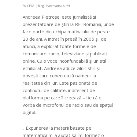
By
CEAE
|
Blog
,
Matematica Altfel
Andreea Pietroșel este jurnalistă și
prezentatoare de știri la RFI România, unde
face parte din echipa matinalului de peste
20 de ani. A intrat în presă în 2005 și, de
atunci, a explorat toate formele de
comunicare: radio, televiziune și publicații
online. Cu o voce inconfundabilă și un stil
echilibrat, Andreea aduce zilnic știri și
povești care conectează oamenii la
realitatea din jur. Este pasionată de
conținutul de calitate, indiferent de
platforma pe care îl creează – fie că e
vorba de microfonul de radio sau de spațiul
digital.
„ E
xpunerea la materii bazate pe
matematica m-a ajutat să îmi formez o