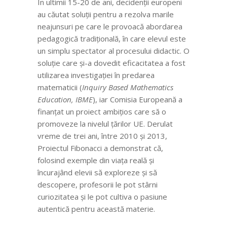
În ultimii 15-20 de ani, decidenții europeni
au căutat soluții pentru a rezolva marile
neajunsuri pe care le provoacă abordarea
pedagogică tradițională, în care elevul este
un simplu spectator al procesului didactic. O
soluție care și-a dovedit eficacitatea a fost
utilizarea investigației în predarea
matematicii (
Inquiry Based Mathematics
Education, IBME
), iar Comisia Europeană a
finanțat un proiect ambițios care să o
promoveze la nivelul țărilor UE. Derulat
vreme de trei ani, între 2010 și 2013,
Proiectul Fibonacci a demonstrat că,
f
olosind exemple din viața reală și
încurajând elevii să exploreze și să
descopere, profesorii le pot stârni
curiozitatea și le pot cultiva o pasiune
autentică pentru această materie.