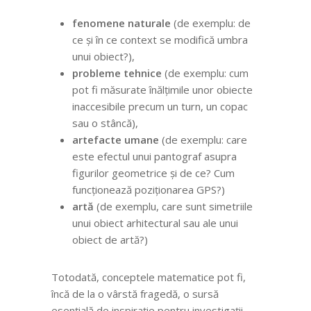
fenomene naturale
(de exemplu: de
ce și în ce context se modifică umbra
unui obiect?),
probleme tehnice
(de exemplu: cum
pot fi măsurate înălțimile unor obiecte
inaccesibile precum un turn, un copac
sau o stâncă),
artefacte umane
(de exemplu: care
este efectul unui pantograf asupra
figurilor geometrice și de ce? Cum
funcționează poziționarea GPS?)
artă
(de exemplu, care sunt simetriile
unui obiect arhitectural sau ale unui
obiect de artă?)
Totodată, conceptele matematice pot fi,
încă de la o vârstă fragedă, o sursă
esențială de inspirație pentru investigații