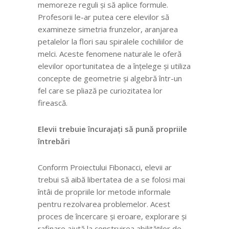
memoreze reguli și să aplice formule.
Profesorii le-ar putea cere elevilor să
examineze simetria frunzelor, aranjarea
petalelor la flori sau spiralele cochiliilor de
melci. Aceste fenomene naturale le oferă
elevilor oportunitatea de a înțelege și utiliza
concepte de geometrie și algebră într-un
fel care se pliază pe curiozitatea lor
firească.
Elevii trebuie încurajați să pună propriile
întrebări
Conform Proiectului Fibonacci, elevii ar
trebui să aibă libertatea de a se folosi mai
întâi de propriile lor metode
informale
pentru rezolvarea problemelor. Acest
proces de încercare și eroare, explorare și
rafinare ajută la construirea abilităților de