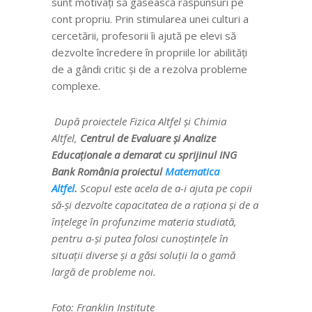
sunt motivați să găsească răspunsuri pe
cont propriu. Prin stimularea unei culturi a
cercetării, profesorii îi ajută pe elevi să
dezvolte încredere în propriile lor abilități
de a gândi critic și de a rezolva probleme
complexe.
După proiectele Fizica Altfel și Chimia
Altfel,
Centrul de Evaluare și Analize
Educaționale a demarat cu sprijinul ING
Bank România proiectul
Matematica
Altfel
.
Scopul este acela de a-i ajuta pe copii
să-și dezvolte capacitatea de a raționa și de a
înțelege în profunzime materia studiată,
pentru a-și putea folosi cunoștințele în
situații diverse și a găsi soluții la o gamă
largă de probleme noi.
Foto: Franklin Institute