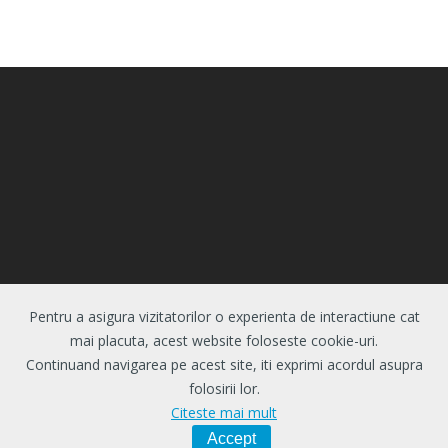
Pentru a asigura vizitatorilor o experienta de interactiune cat
© 2026 Centrul de Evaluare si Analize Educationale.
mai placuta, acest website foloseste cookie-uri.
Toate drepturile rezervate.
Politica de
Continuand navigarea pe acest site, iti exprimi acordul asupra
confidentialitate
|
Politica de cookie-uri
folosirii lor.
Citeste mai mult
Accept