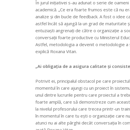
În jurul inițiativei s-au adunat o serie de oamen
academică. „Ce era foarte frumos este că nu era o
analize și din bucle de feedback. A fost o idee c
astfel încât să ajungă la un grad de maturitate 
entuziaști angrenați de către o organizație a soci
conversații foarte productive cu Ministerul Educa
Astfel, metodologia a devenit o metodologie a șc
explică Roxana Vitan.
„Ai obligația de a asigura calitate și consist
Potrivit ei, principalul obstacol pe care proiectul
momentul în care ajungi cu un proiect în sistemul 
unul dintre lucrurile pentru care proiectul a treb
foarte amplă, care să demonstreze cum această m
la nivelul profesorului care trecea printr-un tra
în momentul în care tu ești o organizație care nu 
atunci nu ai alte pârghii decât conversația în co
arată Roxana Vitan.