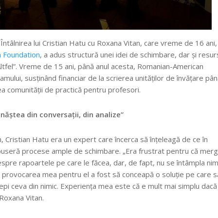
Întâlnirea lui Cristian Hatu cu Roxana Vitan, care vreme de 16 ani,
 Foundation
, a adus structură unei idei de schimbare, dar și resu
Altfel”. Vreme de 15 ani, până anul acesta, Romanian-American
amului, susținând financiar de la scrierea unităților de învățare pân
a comunității de practică pentru profesori.
 năștea din conversații, din analize”
 Cristian Hatu era un expert care încerca să înțeleagă de ce în
epuseră procese ample de schimbare. „Era frustrat pentru că mer
despre rapoartele pe care le făcea, dar, de fapt, nu se întâmpla nim
i, provocarea mea pentru el a fost să conceapă o soluție pe care s
epi ceva din nimic. Experiența mea este că e mult mai simplu dacă 
 Roxana Vitan.