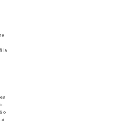
rse
ă la
gea
ic.
ă o
ai