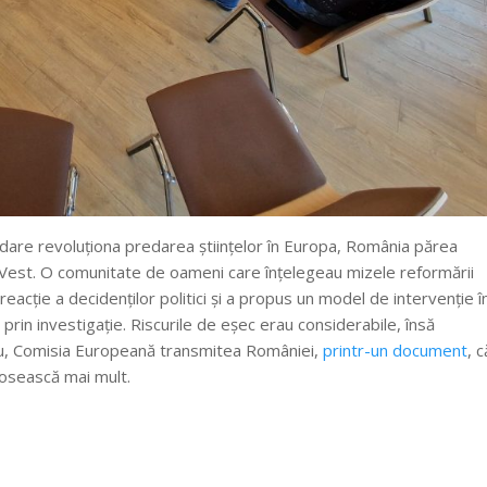
dare revoluționa predarea științelor în Europa, România părea
Vest. O comunitate de oameni care înțelegeau mizele reformării
reacție a decidenților politici și a propus un model de intervenție î
prin investigație. Riscurile de eșec erau considerabile, însă
iu, Comisia Europeană transmitea României,
printr-un document
, c
olosească mai mult.