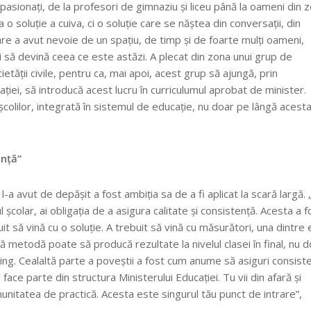
i pasionați, de la profesori de gimnaziu și liceu până la oameni din 
 soluție a cuiva, ci o soluție care se năștea din conversații, din
are a avut nevoie de un spațiu, de timp și de foarte mulți oameni,
și să devină ceea ce este astăzi. A plecat din zona unui grup de
etății civile, pentru ca, mai apoi, acest grup să ajungă, prin
ției, să introducă acest lucru în curriculumul aprobat de minister.
olilor, integrată în sistemul de educație, nu doar pe lângă acesta
ență”
 l-a avut de depășit a fost ambiția sa de a fi aplicat la scară largă. 
școlar, ai obligația de a asigura calitate și consistență. Acesta a f
uit să vină cu o soluție. A trebuit să vină cu măsurători, una dintre 
etodă poate să producă rezultate la nivelul clasei în final, nu d
ining. Cealaltă parte a poveștii a fost cum anume să asiguri consist
face parte din structura Ministerului Educației. Tu vii din afară și
munitatea de practică. Acesta este singurul tău punct de intrare”,