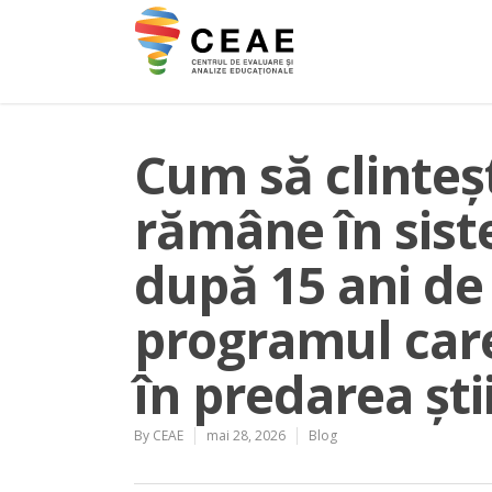
Cum să clinteș
rămâne în sist
după 15 ani de 
programul care
în predarea ști
By
CEAE
mai 28, 2026
Blog