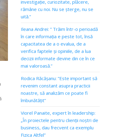
investigație, curiozitate, plăcere,
rămâne cu noi. Nu se șterge, nu se
uită.”
Ileana Andrei: ” Trăim într-o perioadă
în care informația e peste tot, însă
capacitatea de a o evalua, de a
verifica faptele și opiniile, de a lua
decizii informate devine din ce în ce
mai valoroasă.”
Rodica Răcășanu: ”Este important să
n
revenim constant asupra practicii
noastre, să analizăm ce poate fi
ă
îmbunătățit”
Viorel Panaite, expert în leadership:
„În proiectele pentru clienții noștri de
business, dau frecvent ca exemplu
Fizica Altfel”