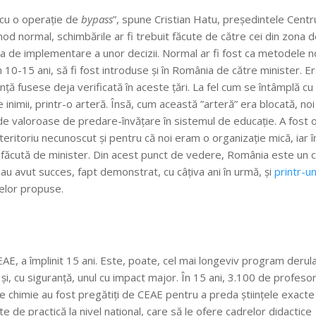
 cu o operație de
bypass
”, spune Cristian Hatu, președintele Centru
mod normal, schimbările ar fi trebuit făcute de către cei din zona 
tea de implementare a unor decizii. Normal ar fi fost ca metodele n
0-15 ani, să fi fost introduse și în România de către minister. E
ță fusese deja verificată în aceste țări. La fel cum se întâmplă cu
e inimii, printr-o arteră. Însă, cum această ”arteră” era blocată, no
e valoroase de predare-învățare în sistemul de educație. A fost 
ritoriu necunoscut și pentru că noi eram o organizație mică, iar î
 făcută de minister. Din acest punct de vedere, România este un 
 au avut succes, fapt demonstrat, cu câțiva ani în urmă, și
printr-u
elor propuse.
CEAE, a împlinit 15 ani. Este, poate, cel mai longeviv program derul
, cu siguranță, unul cu impact major. În 15 ani, 3.100 de profesor
de chimie au fost pregătiți de CEAE pentru a preda științele exacte
 de practică la nivel național, care să le ofere cadrelor didactice