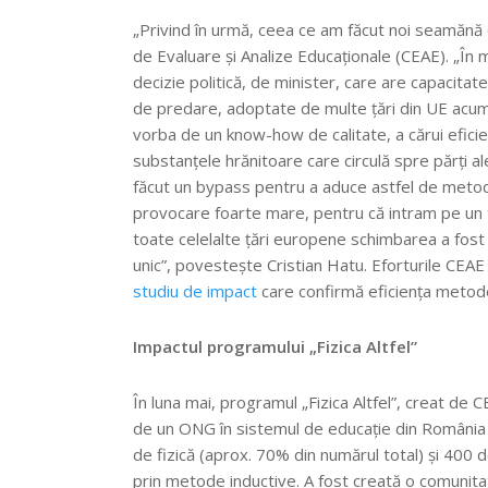
„Privind în urmă, ceea ce am făcut noi seamănă
de Evaluare și Analize Educaționale (CEAE). „În 
decizie politică, de minister, care are capacita
de predare, adoptate de multe țări din UE acum 1
vorba de un know-how de calitate, a cărui eficien
substanțele hrănitoare care circulă spre părți al
făcut un bypass pentru a aduce astfel de metod
provocare foarte mare, pentru că intram pe un te
toate celelalte țări europene schimbarea a fost
unic”, povestește Cristian Hatu. Eforturile CEAE
studiu de impact
care confirmă eficiența metod
Impactul programului „Fizica Altfel”
În luna mai, programul „Fizica Altfel”, creat de 
de un ONG în sistemul de educație din România și
de fizică (aprox. 70% din numărul total) și 400 
prin metode inductive. A fost creată o comunitate