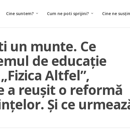
Cine suntem?
Cum ne poti sprijini?
Cine ne susți
ti un munte. Ce
emul de educație
„Fizica Altfel”,
 a reușit o reformă
ințelor. Și ce urmeaz