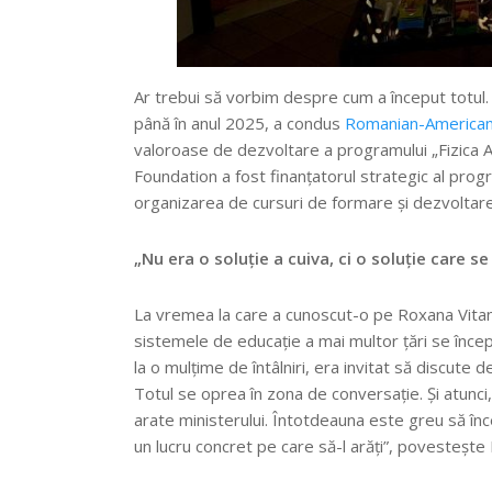
Ar trebui să vorbim despre cum a început totul. 
până în anul 2025, a condus
Romanian-American
valoroase de dezvoltare a programului „Fizica 
Foundation a fost finanțatorul strategic al progr
organizarea de cursuri de formare și dezvoltare
„Nu era o soluție a cuiva, ci o soluție care se
La vremea la care a cunoscut-o pe Roxana Vitan,
sistemele de educație a mai multor țări se înc
la o mulțime de întâlniri, era invitat să discute 
Totul se oprea în zona de conversație. Și atunc
arate ministerului. Întotdeauna este greu să înc
un lucru concret pe care să-l arăți”, povestește