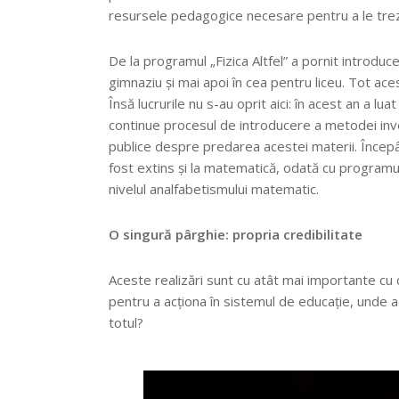
resursele pedagogice necesare pentru a le trezi 
De la programul „Fizica Altfel” a pornit introduc
gimnaziu și mai apoi în cea pentru liceu. Tot ac
Însă lucrurile nu s-au oprit aici: în acest an a lu
continue procesul de introducere a metodei investi
publice despre predarea acestei materii. Începâ
fost extins și la matematică, odată cu programu
nivelul analfabetismului matematic.
O singură pârghie: propria credibilitate
Aceste realizări sunt cu atât mai importante cu
pentru a acționa în sistemul de educație, unde act
totul?