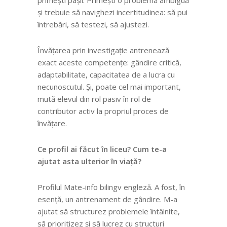
primești pașii.
Primești o problemă ambiguă
și trebuie să navighezi incertitudinea: să pui
întrebări, să testezi, să ajustezi.
Învățarea prin investigație antrenează
exact aceste competențe: gândire critică,
adaptabilitate, capacitatea de a lucra cu
necunoscutul. Și, poate cel mai important,
mută elevul din rol pasiv în rol de
contributor activ la propriul proces de
învățare.
Ce profil ai făcut în liceu? Cum te-a
ajutat asta ulterior în viață?
Profilul Mate-info bilingv engleză.
A fost, în
esență, un antrenament de gândire. M-a
ajutat să structurez problemele întâlnite,
să prioritizez și să lucrez cu structuri