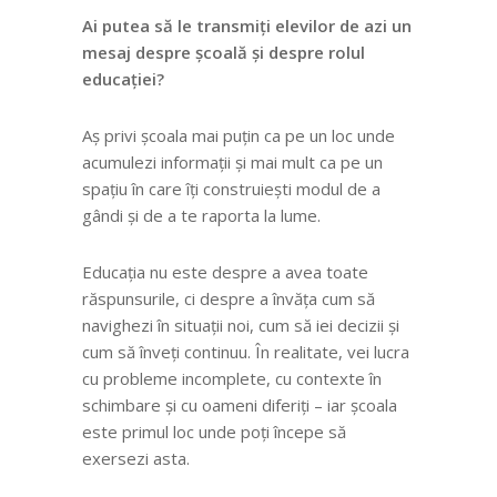
Ai putea să le transmiți elevilor de azi un
mesaj despre școală și despre rolul
educației?
Aș privi
școala
mai puțin ca pe un loc unde
acumulezi informații și
mai mult ca pe
un
spațiu în care îți construiești modul de a
gândi și de a te raporta la lume.
Educația nu este despre a avea toate
răspunsurile, ci despre a învăța cum să
navighezi în situații noi, cum să iei decizii și
cum să înveți continuu. În realitate, vei lucra
cu probleme incomplete, cu contexte în
schimbare și cu oameni diferiți – iar școala
este primul loc unde poți începe să
exersezi asta.