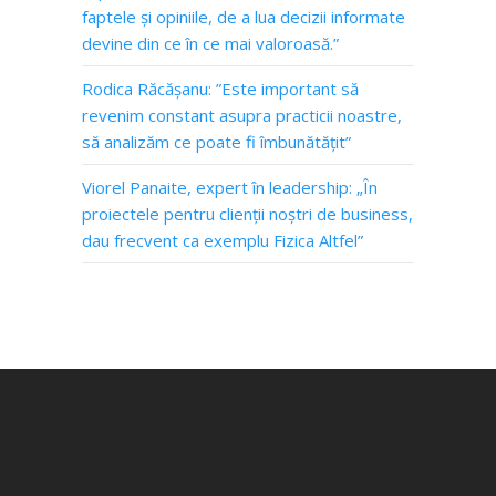
faptele și opiniile, de a lua decizii informate
devine din ce în ce mai valoroasă.”
Rodica Răcășanu: ”Este important să
revenim constant asupra practicii noastre,
să analizăm ce poate fi îmbunătățit”
Viorel Panaite, expert în leadership: „În
proiectele pentru clienții noștri de business,
dau frecvent ca exemplu Fizica Altfel”