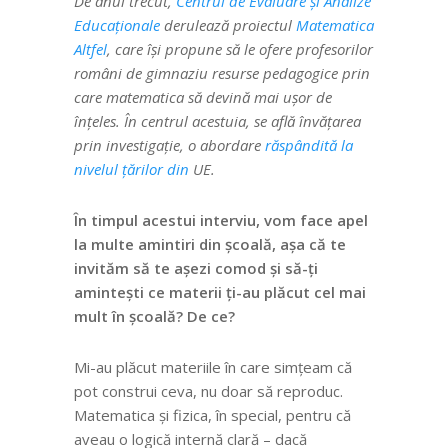
De anul trecut,
Centrul de Evaluare și Analize
Educaționale
derulează proiectul
Matematica
Altfel
, care își propune să le ofere profesorilor
români de gimnaziu resurse pedagogice prin
care matematica să devină mai ușor de
înțeles. În centrul acestuia, se află învățarea
prin investigație, o abordare
răspândită la
nivelul țărilor din
UE.
În timpul acestui interviu, vom face apel
la multe amintiri din școală, așa că te
invităm să te așezi comod și să-ți
amintești ce materii ți-au plăcut cel mai
mult în școală? De ce?
Mi-au plăcut materiile în care simțeam că
pot construi ceva, nu doar să reproduc.
Matematica și fizica, în special, pentru că
aveau o logică internă clară – dacă