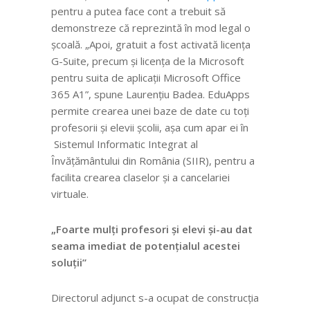
pentru a putea face cont a trebuit să
demonstreze că reprezintă în mod legal o
școală.
„Apoi, gr
atuit a fost activată licența
G-Suite, precum și licența de la Microsoft
pentru suita de aplicații Microsoft Office
365 A1”, spune Laurențiu Badea. EduApps
permite crearea unei baze de date cu toți
profesorii și elevii școlii, așa cum apar ei în
Sistemul Informatic Integrat al
Învăţământului din România (SIIR), pentru a
facilita crearea claselor și a cancelariei
virtuale.
„Foarte mulți profesori și elevi și-au dat
seama imediat de potențialul acestei
soluții”
Directorul adjunct s-a ocupat de construcția