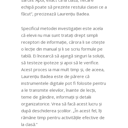
sarcini. Apoi, exact ca la clasă, fiecare
echipă poate să prezinte restului clasei ce a
făcut”, precizează Laurențiu Badea.
Specificul metodei investigației este acela
că elevii nu mai sunt tratați drept simpli
receptori de informație, cărora li se citește
o lecție din manual și li se scriu formule pe
tablă. Ei încearcă să ajungă singuri la soluții,
să testeze ipoteze și apoi să le verifice.
Acest proces ia mai mult timp și, de aceea,
Laurențiu Badea este de părere că
instrumentele digitale pot fi folosite pentru
a le transmite elevilor, înainte de lecții,
teme de gândire, informații și detalii
organizatorice. Vrea să facă acest lucru și
după deschiderea școlilor. „În acest fel, îți
rămâne timp pentru activitățile efective de
la clasă.”