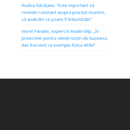
Rodica Răcășanu: ”Este important să
revenim constant asupra practicii noastre,
să analizăm ce poate fi îmbunătățit”
Viorel Panaite, expert în leadership: „În
proiectele pentru clienții noștri de business,
dau frecvent ca exemplu Fizica Altfel”