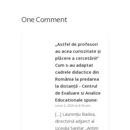
One Comment
„Astfel de profesori
au acea curiozitate și
plăcere a cercetării!”
Cum s-au adaptat
cadrele didactice din
România la predarea
la distanță - Centrul
de Evaluare si Analize
Educationale
spune:
iunie 2, 2020 la 8:56 am
[…] Laurențiu Badea,
directorul adjunct al
Liceului Sanitar „Antim