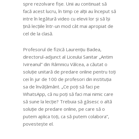
spre rezolvare fișe. Unii au continuat să
facă acest lucru, în timp ce alții au început să
intre în legătură video cu elevii lor și să își
țină lecțiile într-un mod cât mai apropiat de
cel de la clasă.
Profesorul de fizică Laurențiu Badea,
directorul-adjunct al Liceului Sanitar „Antim
Ivireanul” din Râmnicu Vâlcea, a căutat o
soluție unitară de predare online pentru toți
cei în jur de 100 de profesori din instituția
sa de învățământ. „
Ce poți să faci pe
WhatsApp, că nu poți să faci mai nimic care
să sune la lecție? Trebuia să găsesc o altă
soluție de predare online, pe care să o
putem aplica toți, ca să putem colabora
”,
povestește el.