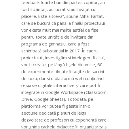
feedback foarte bun din partea copiilor, au
fost încântați, au lucrat și au învățat cu
plăcere. Este altceva”, spune Mihai Fârtat,
care se bucură că până la finalul proiectului
vor exista mult mai multe astfel de fișe
pentru toate unitățile de învățare din
programa de gimnaziu, care a fost
schimbată substanțial în 2017. În cadrul
proiectului „Investigăm și înțelegem fizica”,
vor fi create, pe lângă fișele dinamice,
60
de experimente filmate însoțite de sarcini
de lucru, dar și o platformă web conținând
resurse digitale interactive și care pot fi
integrate în Google Workspace (Classroom,
Drive, Google Sheets). Totodată, pe
platformă vor putea fi găsite într-o
secțiune dedicată planuri de lecții
dezvoltate de profesori cu experiență care
vor ghida cadrele didactice în organizarea și