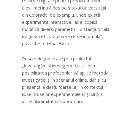
resurse digitale pentru predarea fizicii.
Elevii mei intră des pe site-ul Universității
din Colorado, de exemplu, unde există
experimente interactive, iar ei
copilul
modifică diverși parametri – distanța focală,
înălțimea etc și observă ce se întâmplă
”,
povestește Mihai Fârtat.
Resursele generate prin proiectul
„Investigăm și înțelegem fizica”
dau
posibilitatea profesorilor să aplice metoda
investigației și
în scenariul online, dar și cu
prezență la clasă, foarte util în contextul
lipsei truselor experimentale în școli și al
accesului limitat în laboratoare
.