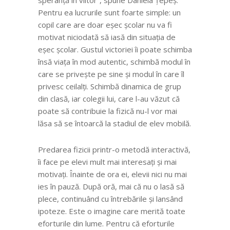
Pentru ea lucrurile sunt foarte simple: un
copil care are doar eșec școlar nu va fi
motivat niciodată să iasă din situația de
eșec școlar. Gustul victoriei îi poate schimba
însă viața în mod autentic, schimbă modul în
care se privește pe sine și modul în care îl
privesc ceilalți. Schimbă dinamica de grup
din clasă, iar colegii lui, care l-au văzut că
poate să contribuie la fizică nu-l vor mai
lăsa să se întoarcă la stadiul de elev mobilă.
Predarea fizicii printr-o metodă interactivă,
îi face pe elevi mult mai interesați și mai
motivați. Înainte de ora ei, elevii nici nu mai
ies în pauză. După oră, mai că nu o lasă să
plece, continuând cu întrebările și lansând
ipoteze. Este o imagine care merită toate
eforturile din lume. Pentru că eforturile