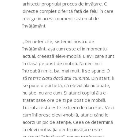
arhitecții propriului proces de învățare. O
direcție complet diferită față de felul în care
merge în acest moment sistemul de
învățământ.
„Din nefericire, sistemul nostru de
învățământ, așa cum este el în momentul
actual, creează elevi-mobilă. Elevii care sunt
în clasă pe post de mobilă. Nimeni nu-i
întreabă nimic, ba, mai mult, li se spune:
O
să te trec clasa dacă stai cuminte
. Din start, li
se pune o etichetă, că elevul ăla nu poate,
nu știe, nu are cum. Și atunci copilul ăla e
tratat șase ore pe zi pe post de mobilă.
Lucrul acesta este extrem de dureros. Vezi
cum înfloresc elevii-mobilă, atunci când le
acorzi un pic de atenție. Ceea ce determină
la elevi motivația pentru învățare este
succesul în învățare”, spune profesoara.