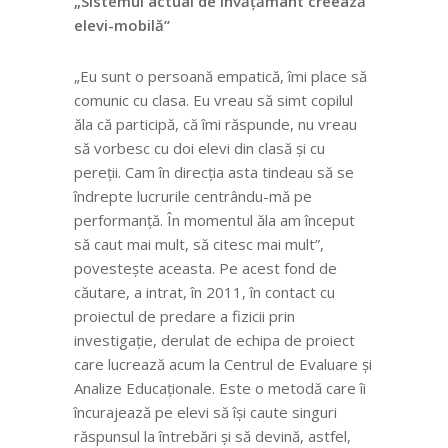
„Sistemul actual de învățământ creează
elevi-mobilă”
„Eu sunt o persoană empatică, îmi place să
comunic cu clasa. Eu vreau să simt copilul
ăla că participă, că îmi răspunde, nu vreau
să vorbesc cu doi elevi din clasă și cu
pereții. Cam în direcția asta tindeau să se
îndrepte lucrurile centrându-mă pe
performanță. În momentul ăla am început
să caut mai mult, să citesc mai mult”,
povestește aceasta. Pe acest fond de
căutare, a intrat, în 2011, în contact cu
proiectul de predare a fizicii prin
investigație, derulat de echipa de proiect
care lucrează acum la Centrul de Evaluare și
Analize Educaționale. Este o metodă care îi
încurajează pe elevi să își caute singuri
răspunsul la întrebări și să devină, astfel,