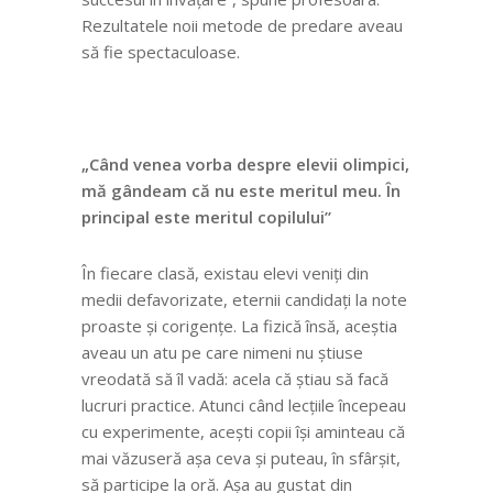
Rezultatele noii metode de predare aveau
să fie spectaculoase.
„Când venea vorba despre elevii olimpici,
mă gândeam că nu este meritul meu. În
principal este meritul copilului”
În fiecare clasă, existau elevi veniți din
medii defavorizate, eternii candidați la note
proaste și corigențe. La fizică însă, aceștia
aveau un atu pe care nimeni nu știuse
vreodată să îl vadă: acela că știau să facă
lucruri practice. Atunci când lecțiile începeau
cu experimente, acești copii își aminteau că
mai văzuseră așa ceva și puteau, în sfârșit,
să participe la oră. Așa au gustat din