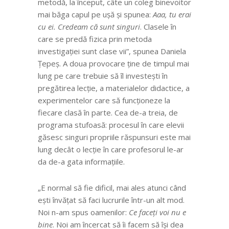
metodă, la început, câte un coleg binevoitor
mai băga capul pe ușă și spunea:
Aaa, tu erai
cu ei. Credeam că sunt singuri
. Clasele în
care se predă fizica prin metoda
investigației sunt clase vii”, spunea Daniela
Țepeș. A doua provocare ține de timpul mai
lung pe care trebuie să îl investești în
pregătirea lecție, a materialelor didactice, a
experimentelor care să funcționeze la
fiecare clasă în parte. Cea de-a treia, de
programa stufoasă: procesul în care elevii
găsesc singuri propriile răspunsuri este mai
lung decât o lecție în care profesorul le-ar
da de-a gata informațiile.
„E normal să fie dificil, mai ales atunci când
ești învățat să faci lucrurile într-un alt mod.
Noi n-am spus oamenilor:
Ce faceți voi nu e
bine
. Noi am încercat să îi facem să își dea