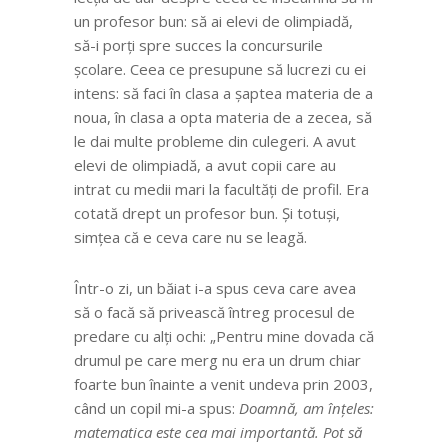
un profesor bun: să ai elevi de olimpiadă,
să-i porți spre succes la concursurile
școlare. Ceea ce presupune să lucrezi cu ei
intens: să faci în clasa a șaptea materia de a
noua, în clasa a opta materia de a zecea, să
le dai multe probleme din culegeri. A avut
elevi de olimpiadă, a avut copii care au
intrat cu medii mari la facultăți de profil. Era
cotată drept un profesor bun. Și totuși,
simțea că e ceva care nu se leagă.
Într-o zi, un băiat i-a spus ceva care avea
să o facă să privească întreg procesul de
predare cu alți ochi: „Pentru mine dovada că
drumul pe care merg nu era un drum chiar
foarte bun înainte a venit undeva prin 2003,
când un copil mi-a spus:
Doamnă, am înțeles:
matematica este cea mai importantă. Pot să