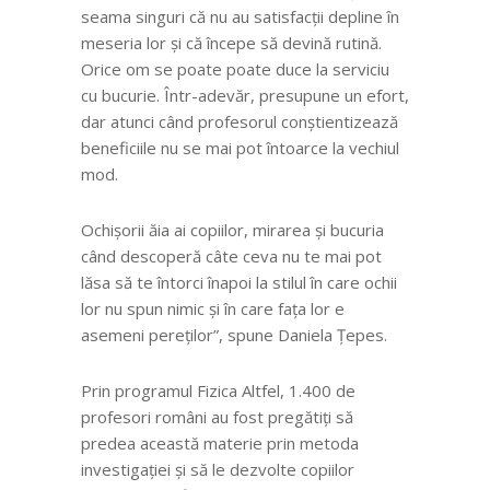
seama singuri că nu au satisfacții depline în
meseria lor și că începe să devină rutină.
Orice om se poate poate duce la serviciu
cu bucurie. Într-adevăr, presupune un efort,
dar atunci când profesorul conștientizează
beneficiile nu se mai pot întoarce la vechiul
mod.
Ochișorii ăia ai copiilor, mirarea și bucuria
când descoperă câte ceva nu te mai pot
lăsa să te întorci înapoi la stilul în care ochii
lor nu spun nimic și în care fața lor e
asemeni pereților”, spune Daniela Țepes.
Prin programul Fizica Altfel, 1.400 de
profesori români au fost pregătiți să
predea această materie prin metoda
investigației și să le dezvolte copiilor