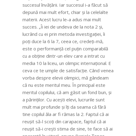
succesul învățării. Iar succesul i-a făcut să
depună mai mult efort, chiar și la celelalte
materii. Acest lucru le-a adus mai mult
succes. „Îi iei de undeva de la nota 2 și,
lucrând cu ei prin metoda investigației, îi
poți duce la 6 la 7, ceea ce, credeți-mă,
este o performanță cel puțin comparabilă
cu a obține dintr-un elev care a intrat cu
media 10 la liceu, un olimpic internațional. E
ceva ce te umple de satisfacție. Când venea
vorba despre elevii olimpici, mă gândeam
că nu este meritul meu. În principal este
meritul copilului, că am găsit un fond bun, și
a părinților. Cu acești elevi, lucrurile sunt
mult mai profunde și îți da seama că fără
tine copilul ăla ar fi rămas la 2. Faptul că ai
reușit să-l scoți din carapace, faptul că ai
reușit să-i crești stima de sine, te face să ai
speranță în viitor”, spune Daniela Țepeș.