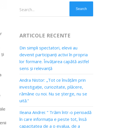
Search...
ar
ARTICOLE RECENTE
a
Din simpli spectatori, elevii au
 și
devenit participanți activi în propria
lor formare. Învățarea capătă astfel
sens și relevanță
a
Andra Nistor: „Tot ce învățăm prin
investigație, curiozitate, plăcere,
rămâne cu noi. Nu se șterge, nu se
e
uită.”
ile
Ileana Andrei: ” Trăim într-o perioadă
în care informația e peste tot, însă
enii
capacitatea de a o evalua, de a