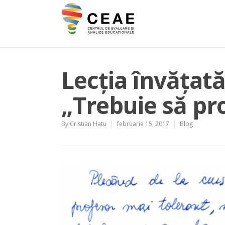
Lecția învățat
„Trebuie să pr
By
Cristian Hatu
februarie 15, 2017
Blog