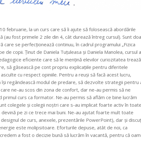
 10 februarie, la un curs care să îi ajute să folosească abordările
 (au fost primele 2 zile din 4, cât durează întreg cursul). Sunt do
ră care se perfecționează continuu, în cadrul programului „Fizica
ape de copii. Ținut de Daniela Tuţuleasa și Daniela Manolea, cursul 
edagogice eficiente care să le mențină elevilor curiozitatea trează
re, să găsească pe cont propriu explicațiile pentru diferitele
 asculte cu respect opiniile.
Pentru a reuși să facă acest lucru,
să își regândească modul de predare, să dezvolte strategii pentru 
te care ne-au scos din zona de confort, dar ne-au permis să ne
d primul curs ca formator. Ne-au permis să aflăm ce bine lucrăm
colegele și colegii noștri care s-au implicat foarte activ în toat
ă devină pe zi ce trece mai buni. Ne-au ajutat foarte mult toate
 designul de curs, anexele, prezentările PowerPoint), dar și discuți
nergie este molipsitoare. Eforturile depuse, atât de noi, ca
și credem a fost o decizie bună să lucrăm în vacantă, pentru că oam