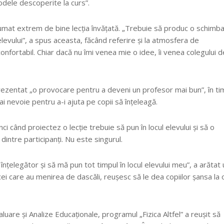
odele descoperite la curs”.
umat extrem de bine lecția învățată. „Trebuie să produc o schimba
l elevului”, a spus aceasta, făcând referire și la atmosfera de
confortabil. Chiar dacă nu îmi venea mie o idee, îi venea colegului d
eprezentat „o provocare pentru a deveni un profesor mai bun”, în t
 ai nevoie pentru a-i ajuta pe copii să înțeleagă.
i când proiectez o lecție trebuie să pun în locul elevului și să o
 dintre participanți. Nu este singurul.
înțelegător și să mă pun tot timpul în locul elevului meu”, a arătat 
 cei care au menirea de dascăli, reușesc să le dea copiilor șansa la 
aluare și Analize Educaționale, programul „Fizica Altfel” a reușit să