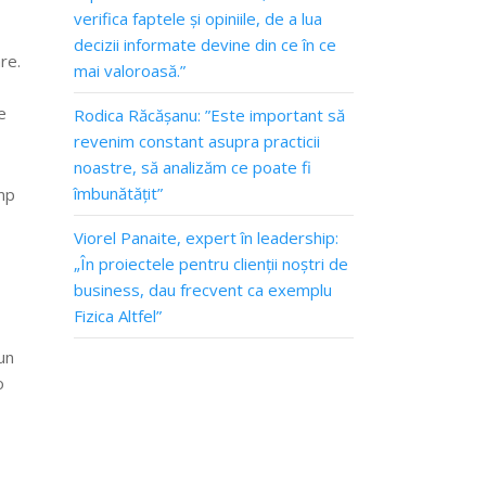
verifica faptele și opiniile, de a lua
decizii informate devine din ce în ce
re.
mai valoroasă.”
e
Rodica Răcășanu: ”Este important să
revenim constant asupra practicii
noastre, să analizăm ce poate fi
îmbunătățit”
imp
Viorel Panaite, expert în leadership:
„În proiectele pentru clienții noștri de
business, dau frecvent ca exemplu
Fizica Altfel”
un
o