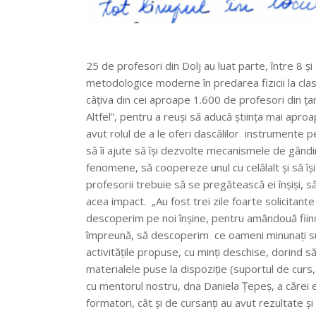
25 de profesori din Dolj au luat parte, între 8 și
metodologice moderne în predarea fizicii la clasă
câțiva din cei aproape 1.600 de profesori din ța
Altfel”, pentru a reuși să aducă știința mai apro
avut rolul de a le oferi dascălilor instrumente p
să îi ajute să își dezvolte mecanismele de gândi
fenomene, să coopereze unul cu celălalt și să își
profesorii trebuie să se pregătească ei înșiși, 
acea impact. „Au fost trei zile foarte solicitan
descoperim pe noi înșine, pentru amândouă fiin
împreună, să descoperim ce oameni minunați sunt 
activităţile propuse, cu minți deschise, dorind s
materialele puse la dispoziție (suportul de curs,
cu mentorul nostru, dna Daniela Țepeș, a cărei e
formatori, cât și de cursanți au avut rezultate 