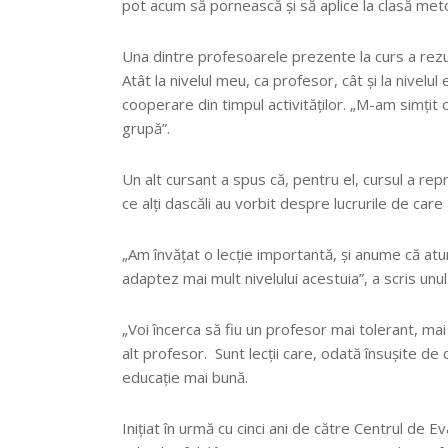
pot acum să pornească și să aplice la clasă met
Una dintre profesoarele prezente la curs a rez
Atât la nivelul meu, ca profesor, cât și la nivelu
cooperare din timpul activităților. „M-am simțit 
grupă”.
Un alt cursant a spus că, pentru el, cursul a r
ce alți dascăli au vorbit despre lucrurile de care
„Am învățat o lecție importantă, și anume că atunc
adaptez mai mult nivelului acestuia”, a scris unul
„Voi încerca să fiu un profesor mai tolerant, mai 
alt profesor. Sunt lecții care, odată însușite de
educație mai bună.
Inițiat în urmă cu cinci ani de către Centrul de Ev