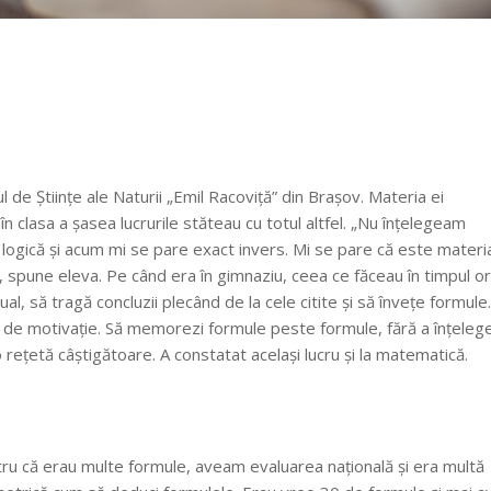
l de Științe ale Naturii „Emil Racoviță” din Brașov. Materia ei
în clasa a șasea lucrurile stăteau cu totul altfel. „Nu înțelegeam
ă logică și acum mi se pare exact invers. Mi se pare că este materi
”, spune eleva. Pe când era în gimnaziu, ceea ce făceau în timpul or
l, să tragă concluzii plecând de la cele citite și să învețe formule.
s, de motivație. Să memorezi formule peste formule, fără a înțeleg
 rețetă câștigătoare. A constatat același lucru și la matematică.
u că erau multe formule, aveam evaluarea națională și era multă