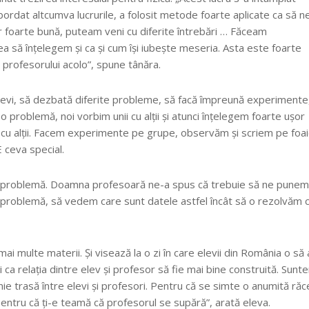
rdat altcumva lucrurile, a folosit metode foarte aplicate ca să n
or foarte bună, puteam veni cu diferite întrebări … Făceam
ea să înțelegem și ca și cum își iubește meseria. Asta este foarte
 profesorului acolo”, spune tânăra.
 elevi, să dezbată diferite probleme, să facă împreună experimente
o problemă, noi vorbim unii cu alții și atunci înțelegem foarte ușor
i cu alții. Facem experimente pe grupe, observăm și scriem pe foai
E ceva special.
de problemă. Doamna profesoară ne-a spus că trebuie să ne punem
e problemă, să vedem care sunt datele astfel încât să o rezolvăm 
 mai multe materii. Și visează la o zi în care elevii din România o să 
ri ca relația dintre elev și profesor să fie mai bine construită. Sunt
inie trasă între elevi și profesori. Pentru că se simte o anumită răc
i, pentru că ți-e teamă că profesorul se supără”, arată eleva.