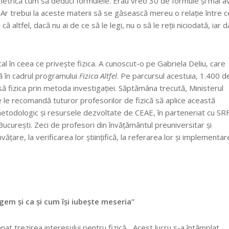
ometrică cum să deduci formulele. Erau vreo 30 de formule și mai a
ă. Ar trebui la aceste materii să se găsească mereu o relație între 
ă altfel, dacă nu ai de ce să le legi, nu o să le reții niciodată, iar 
cal în ceea ce privește fizica. A cunoscut-o pe Gabriela Deliu, care
 în cadrul programului
Fizica Altfel
. Pe parcursul acestuia, 1.400 d
să fizica prin metoda investigației. Săptămâna trecută, Ministerul
e le recomandă tuturor profesorilor de fizică să aplice această
metodologic și resursele dezvoltate de CEAE, în parteneriat cu SRF
in București. Zeci de profesori din învățământul preuniversitar și
nvățare, la verificarea lor științifică, la referarea lor și implementa
egem și ca și cum își iubește meseria”
nat trezirea interesului pentru fizică. „Acest lucru s-a întâmplat