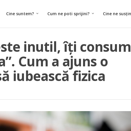
Cine suntem?
Cum ne poti sprijini?
Cine ne susți
ste inutil, îți consum
”. Cum a ajuns o
să iubească fizica