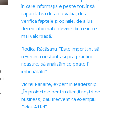
în care informația e peste tot, însă
capacitatea de a o evalua, de a
verifica faptele și opiniile, de a lua
decizii informate devine din ce în ce
mai valoroasă.”
Rodica Răcășanu: ”Este important să
revenim constant asupra practicii
noastre, să analizăm ce poate fi
a
îmbunătățit”
ei
Viorel Panaite, expert în leadership:
„În proiectele pentru clienții noștri de
e
business, dau frecvent ca exemplu
Fizica Altfel”