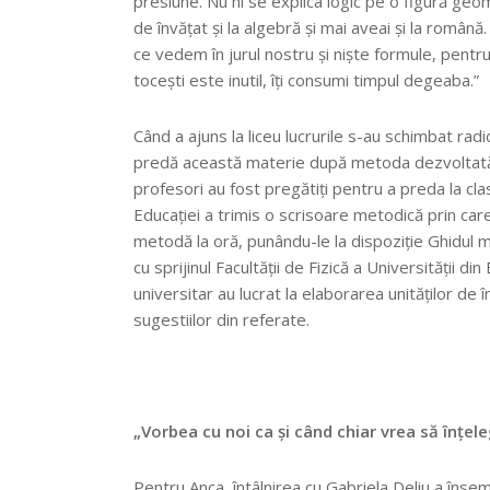
presiune. Nu ni se explica logic pe o figură ge
de învățat și la algebră și mai aveai și la român
ce vedem în jurul nostru și niște formule, pentru c
tocești este inutil, îți consumi timpul degeaba.”
Când a ajuns la liceu lucrurile s-au schimbat radi
predă această materie după metoda dezvoltată
profesori au fost pregătiți pentru a preda la cla
Educației a trimis o scrisoare metodică prin car
metodă la oră, punându-le la dispoziție Ghidul 
cu sprijinul Facultății de Fizică a Universității d
universitar au lucrat la elaborarea unităților de î
sugestiilor din referate.
„Vorbea cu noi ca și când chiar vrea să înțel
Pentru Anca, întâlnirea cu Gabriela Deliu a însem