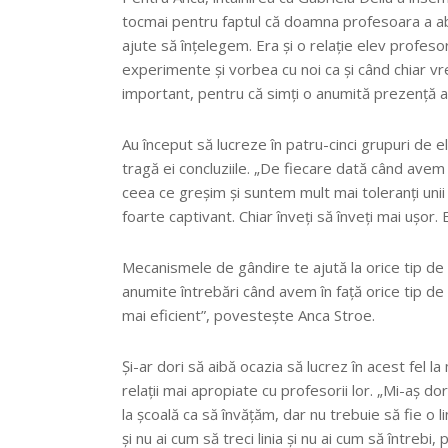
tocmai pentru faptul că doamna profesoara a abo
ajute să înțelegem. Era și o relație elev profes
experimente și vorbea cu noi ca și când chiar vr
important, pentru că simți o anumită prezență a
Au început să lucreze în patru-cinci grupuri de
tragă ei concluziile. „De fiecare dată când avem 
ceea ce greșim și suntem mult mai toleranți uni
foarte captivant. Chiar înveți să înveți mai ușor. 
Mecanismele de gândire te ajută la orice tip 
anumite întrebări când avem în faţă orice tip d
mai eficient”, povestește Anca Stroe.
Și-ar dori să aibă ocazia să lucrez în acest fel la
relații mai apropiate cu profesorii lor. „Mi-aș do
la școală ca să învățăm, dar nu trebuie să fie o l
și nu ai cum să treci linia și nu ai cum să întreb