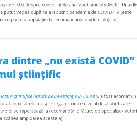
calare, ci și despre consecințele analfabetismului științific. Una di
s-a putut vedea după ce a izbucnit pandemia de COVID-19 (este
ză o parte a populației la recomandările epidemiologilor).
ra dintre „nu există COVID”
ul științific
cației științifice bazate pe investigație în Europa
, a fost acordat un
scutat, între altele, despre legătura între nivelul de alfabetizare
n care ei se raportează la recomandările făcute de specialiști/ autori
 a scădea amploarea acesteia).