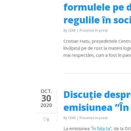
formulele pe d
regulile în soc
By
CEAE
|
Prezențe în presă
Cristian Hatu, președintele Centru
învățatul pe de rost la materii log
mai respectăm, cum a fost în pande
OCT.
Discuție despr
30
emisiunea ”În 
2020
By
CEAE
|
Prezențe în presă
0
La emisiunea
”În fața ta”
, de la D