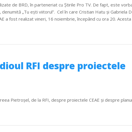
izate de BRD, în parteneriat cu Ştirile Pro TV. De fapt, este vorb
 denumită „Tu eşti viitorul”. Cel în care Cristian Hatu şi Gabriela D
E a fost realizat vineri, 16 noiembrie, începând cu ora 20. Acesta
udioul RFI despre proiectele
reea Pietroşel, de la RFI, despre proiectele CEAE şi despre planur