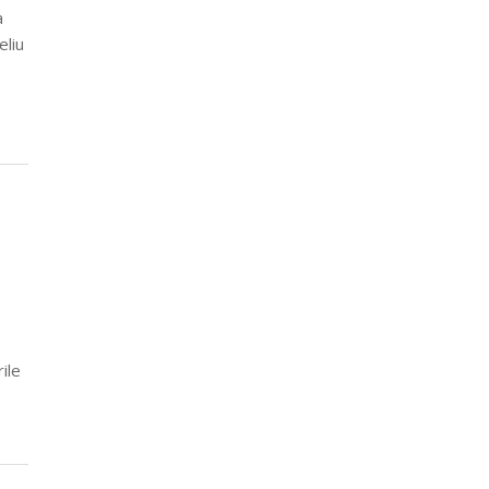
a
eliu
ile