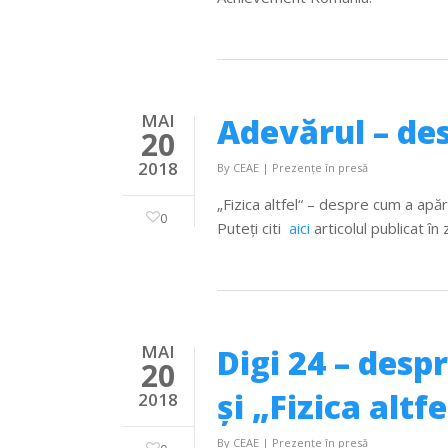
MAI
Adevărul – des
20
2018
By
CEAE
|
Prezențe în presă
„Fizica altfel“ – despre cum a apă
0
Puteţi citi
aici
articolul publicat în 
MAI
Digi 24 – desp
20
şi „Fizica altfe
2018
By
CEAE
|
Prezențe în presă