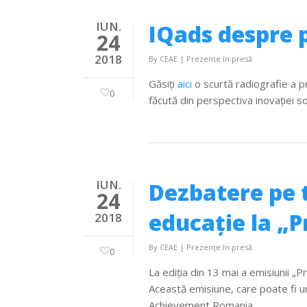
IUN.
IQads despre 
24
2018
By
CEAE
|
Prezențe în presă
Găsiţi
aici
o scurtă radiografie a p
0
făcută din perspectiva inovaţiei so
IUN.
Dezbatere pe 
24
educație la „P
2018
By
CEAE
|
Prezențe în presă
0
La ediţia din 13 mai a emisiunii „
Această emisiune, care poate fi 
Achievement Romania.