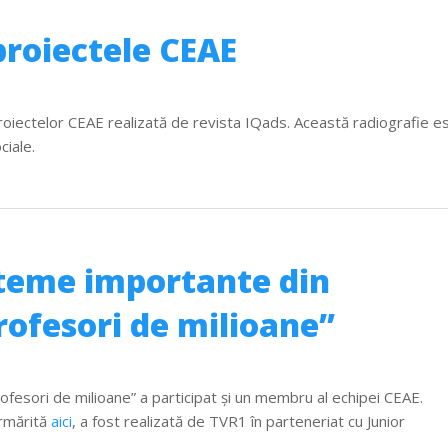
proiectele CEAE
roiectelor CEAE realizată de revista IQads. Această radiografie e
ciale.
teme importante din
rofesori de milioane”
Profesori de milioane” a participat şi un membru al echipei CEAE.
urmărită
aici
, a fost realizată de TVR1 în parteneriat cu Junior