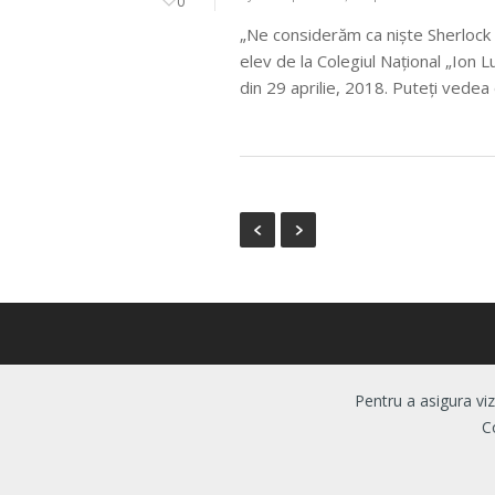
0
„Ne considerăm ca niște Sherlock 
elev de la Colegiul Național „Ion L
din 29 aprilie, 2018. Puteţi vede
Pentru a asigura viz
C
© 2026 Centrul de Evaluare si Analize Educationale. Toate
Politica de confidentialitate
|
Politica de cookie-uri