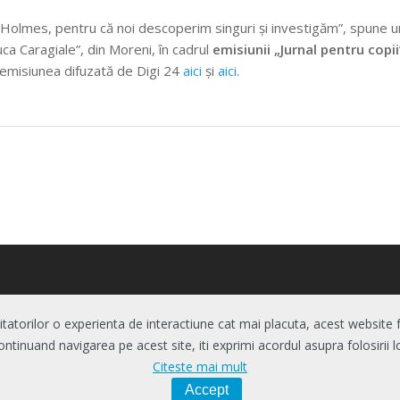
Holmes, pentru că noi descoperim singuri și investigăm”, spune u
uca Caragiale”, din Moreni, în cadrul
emisiunii „Jurnal pentru copii
a emisiunea difuzată de Digi 24
aici
şi
aici
.
itatorilor o experienta de interactiune cat mai placuta, acest website 
ontinuand navigarea pe acest site, iti exprimi acordul asupra folosirii lo
Citeste mai mult
 drepturile rezervate.
Accept