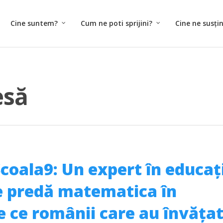
Cine suntem?
Cum ne poti sprijini?
Cine ne susți
esă
Școala9: Un expert în educaț
e predă matematica în
e ce românii care au învăța