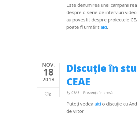
Este denumirea unei campanii real
despre o serie de interviuri video,
au povestit despre proiectele CEA
poate fi urmărit
aici
.
NOV.
Discuţie în st
18
CEAE
2018
By
CEAE
|
Prezențe în presă
0
Puteţi vedea
aici
o discuţie cu And
de viitor