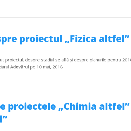
pre proiectul „Fizica altfel”
rut proiectul, despre stadiul se află şi despre planurile pentru 201
ziarul
Adevărul
pe 10 mai, 2018
re proiectele „Chimia altfel”
l”