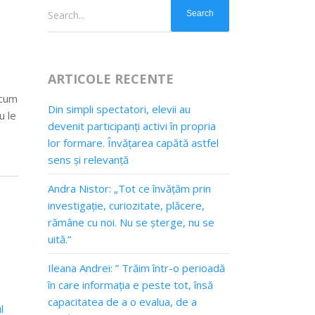
Search...
ARTICOLE RECENTE
 cum
Din simpli spectatori, elevii au
u le
devenit participanți activi în propria
lor formare. Învățarea capătă astfel
sens și relevanță
Andra Nistor: „Tot ce învățăm prin
investigație, curiozitate, plăcere,
rămâne cu noi. Nu se șterge, nu se
uită.”
Ileana Andrei: ” Trăim într-o perioadă
în care informația e peste tot, însă
capacitatea de a o evalua, de a
l