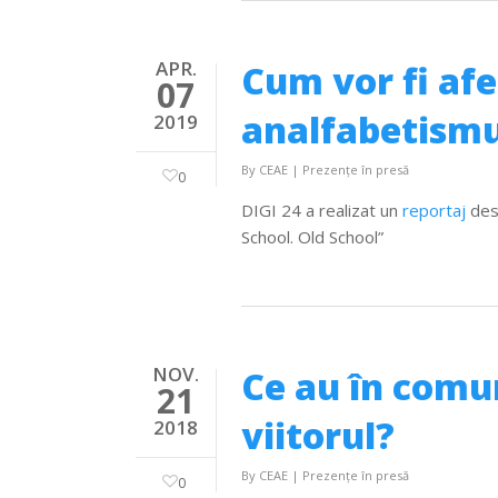
APR.
Cum vor fi afe
07
analfabetismu
2019
By
CEAE
|
Prezențe în presă
0
DIGI 24 a realizat un
reportaj
desp
School. Old School”
NOV.
Ce au în comu
21
viitorul?
2018
By
CEAE
|
Prezențe în presă
0