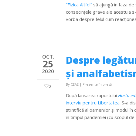
”Fizica Altfel”
să ajungă în faza de s
consecințele grave ale acestuia 
vorba despre felul cum reacționea
OCT.
Despre legătu
25
și analfabetism
2020
By
CEAE
|
Prezențe în presă
0
După lansarea raportului
Harta edu
interviu pentru Libertatea
. S-a di
științifică al oamenilor și modul î
în timpul pandemiei (cu scopul de