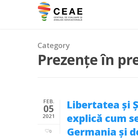
Category
Prezențe în pr
FEB.
Libertatea și 
05
explică cum s
2021
Germania și d
0