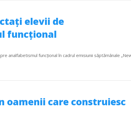
ctaţi elevii de
l funcţional
re analfabetismul funcţional în cadrul emisiunii săptămânale „Ne
n oamenii care construiesc