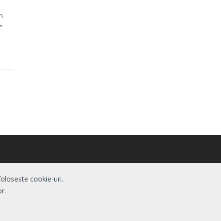
n
”
foloseste cookie-uri.
r.