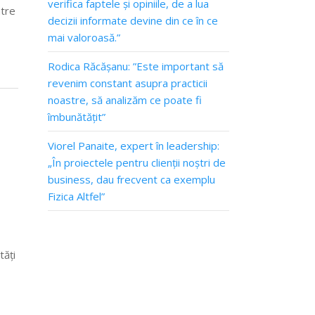
verifica faptele și opiniile, de a lua
ntre
decizii informate devine din ce în ce
mai valoroasă.”
Rodica Răcășanu: ”Este important să
revenim constant asupra practicii
noastre, să analizăm ce poate fi
îmbunătățit”
Viorel Panaite, expert în leadership:
„În proiectele pentru clienții noștri de
business, dau frecvent ca exemplu
Fizica Altfel”
tăți