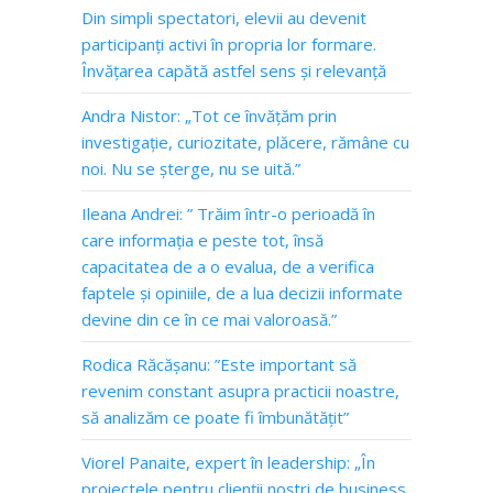
Din simpli spectatori, elevii au devenit
participanți activi în propria lor formare.
Învățarea capătă astfel sens și relevanță
Andra Nistor: „Tot ce învățăm prin
investigație, curiozitate, plăcere, rămâne cu
noi. Nu se șterge, nu se uită.”
Ileana Andrei: ” Trăim într-o perioadă în
care informația e peste tot, însă
capacitatea de a o evalua, de a verifica
faptele și opiniile, de a lua decizii informate
devine din ce în ce mai valoroasă.”
Rodica Răcășanu: ”Este important să
revenim constant asupra practicii noastre,
să analizăm ce poate fi îmbunătățit”
Viorel Panaite, expert în leadership: „În
proiectele pentru clienții noștri de business,