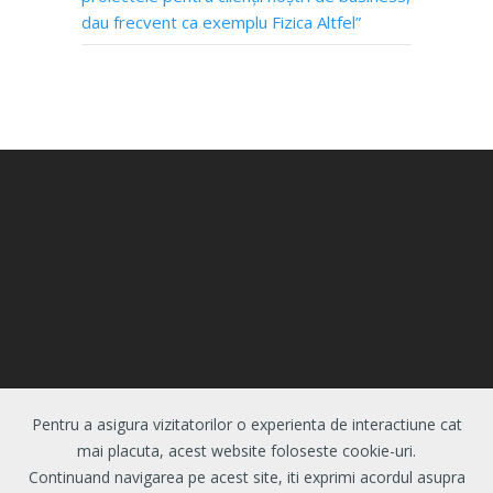
dau frecvent ca exemplu Fizica Altfel”
Pentru a asigura vizitatorilor o experienta de interactiune cat
© 2026 Centrul de Evaluare si Analize Educationale.
mai placuta, acest website foloseste cookie-uri.
Toate drepturile rezervate.
Politica de
Continuand navigarea pe acest site, iti exprimi acordul asupra
confidentialitate
|
Politica de cookie-uri