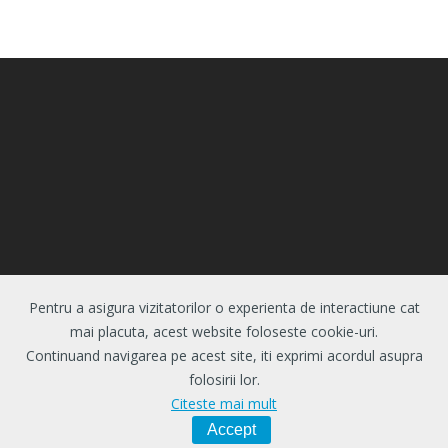
Pentru a asigura vizitatorilor o experienta de interactiune cat
© 2026 Centrul de Evaluare si Analize Educationale.
mai placuta, acest website foloseste cookie-uri.
Toate drepturile rezervate.
Politica de
Continuand navigarea pe acest site, iti exprimi acordul asupra
confidentialitate
|
Politica de cookie-uri
folosirii lor.
Citeste mai mult
Accept