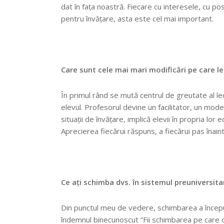
dat în fața noastră. Fiecare cu interesele, cu posi
pentru învățare, asta este cel mai important.
Care sunt cele mai mari modificări pe care le 
În primul rând se mută centrul de greutate al le
elevul. Profesorul devine un facilitator, un mode
situații de învățare, implică elevii în propria lo
Aprecierea fiecărui răspuns, a fiecărui pas înaint
Ce ați schimba dvs. în sistemul preuniversit
Din punctul meu de vedere, schimbarea a început d
îndemnul binecunoscut ”Fii schimbarea pe care o vr