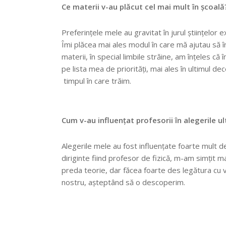
Ce materii v-au plăcut cel mai mult în școală
Preferințele mele au gravitat în jurul științelor e
Îmi plăcea mai ales modul în care mă ajutau să î
materii, în special limbile străine, am înțeles c
pe lista mea de priorități, mai ales în ultimul d
timpul în care trăim.
Cum v-au influenţat profesorii în alegerile u
Alegerile mele au fost influențate foarte mult d
diriginte fiind profesor de fizică, m-am simțit
preda teorie, dar făcea foarte des legătura cu vi
nostru, așteptând să o descoperim.