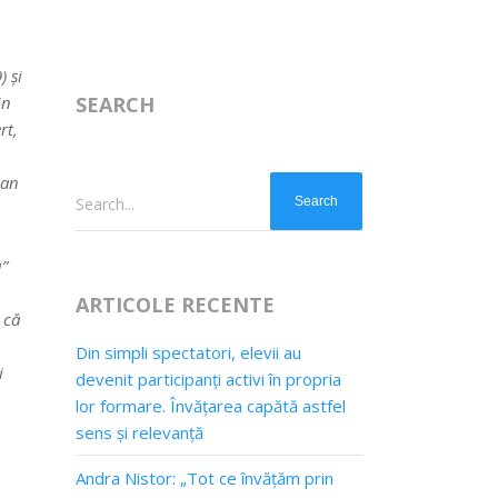
) şi
in
SEARCH
rt,
ean
Search...
u”
ARTICOLE RECENTE
 că
Din simpli spectatori, elevii au
i
devenit participanți activi în propria
lor formare. Învățarea capătă astfel
sens și relevanță
Andra Nistor: „Tot ce învățăm prin