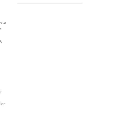
mi-a
a
a,
ut
 lor