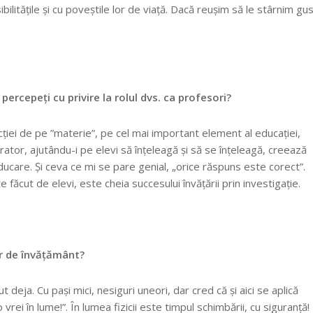
bilitățile și cu poveștile lor de viață. Dacă reușim să le stârnim gus
percepeți cu privire la rolul dvs. ca profesori?
cției de pe ”materie”, pe cel mai important element al educației,
rator, ajutându-i pe elevi să înțeleagă și să se înțeleagă, creează
r educare. Și ceva ce mi se pare genial, „orice răspuns este corect”.
e făcut de elevi, este cheia succesului învățării prin investigație.
ar de învățământ?
eja. Cu pași mici, nesiguri uneori, dar cred că și aici se aplică
ei în lume!”. În lumea fizicii este timpul schimbării, cu siguranță!