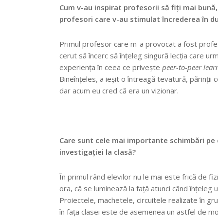
Cum v-au inspirat profesorii să fiţi mai bună,
profesori care v-au stimulat încrederea în
Primul profesor care m-a provocat a fost profes
cerut să încerc să înțeleg singură lecția care ur
experiența în ceea ce privește
peer-to-peer lear
Bineînțeles, a ieșit o întreagă tevatură, părinții
dar acum eu cred că era un vizionar.
Care sunt cele mai importante schimbări pe ca
investigației la clasă?
În primul rând elevilor nu le mai este frică de fi
ora, că se luminează la față atunci când înțeleg 
Proiectele, machetele, circuitele realizate în gru
în fața clasei este de asemenea un astfel de m