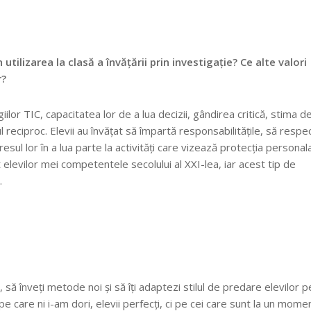
n utilizarea la clasă a învățării prin investigație? Ce alte valori
r?
iilor TIC, capacitatea lor de a lua decizii, gândirea critică, stima d
l reciproc. Elevii au învățat să împartă responsabilitățile, să respe
resul lor în a lua parte la activități care vizează protecția personala
t elevilor mei competentele secolului al XXI-lea, iar acest tip de
.
 să înveți metode noi și să îți adaptezi stilul de predare elevilor p
ii pe care ni i-am dori, elevii perfecți, ci pe cei care sunt la un mome