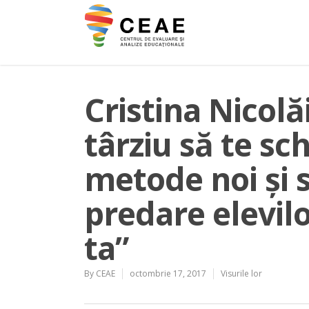
Cristina Nicolă
târziu să te sc
metode noi și s
predare elevilor
ta”
By
CEAE
octombrie 17, 2017
Visurile lor