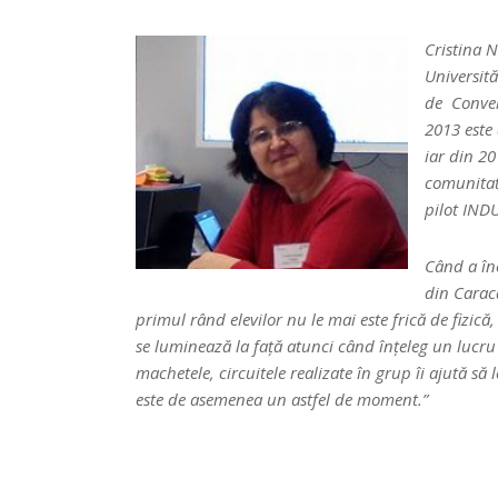
Cristina N
Universită
de Convers
2013 este
iar din 2
comunitat
pilot IND
Când a în
din Caraca
primul rând elevilor nu le mai este frică de fizică,
se luminează la față atunci când înțeleg un lucru
machetele, circuitele realizate în grup îi ajută să 
este de asemenea un astfel de moment.”