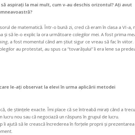
 să aspiraţi la mai mult, cum v-au deschis orizontul? Aţi avut
 dumneavoastră?
orul de matematică. Într-o bună zi, cred că eram în clasa a VI-a, 
ma și să le-o explic la ora următoare colegilor mei. A fost prima me
ning
, a fost momentul când am știut sigur ce vreau să fac în viitor.
 colegilor au protestat, au spus ca ”tovarășului” îi era lene sa prede
re le-ați observat la elevi în urma aplicării metodei
zică, de științele exacte. Îmi place că se întreabă mirați când a trec
un lucru nou sau că negociază un răspuns în grupul de lucru.
p îi ajută să le crească încrederea în forțele proprii și prezentarea
oment.