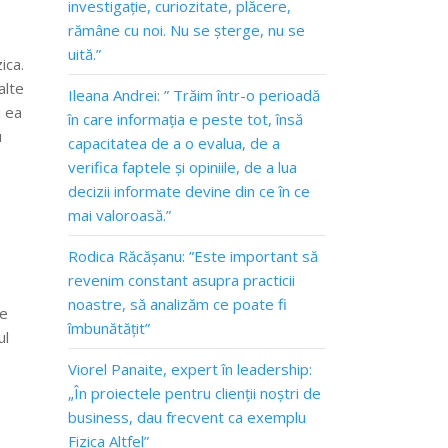
investigație, curiozitate, plăcere,
rămâne cu noi. Nu se șterge, nu se
uită.”
ica.
alte
Ileana Andrei: ” Trăim într-o perioadă
i ea
în care informația e peste tot, însă
u
capacitatea de a o evalua, de a
verifica faptele și opiniile, de a lua
decizii informate devine din ce în ce
mai valoroasă.”
Rodica Răcășanu: ”Este important să
revenim constant asupra practicii
noastre, să analizăm ce poate fi
ne
îmbunătățit”
ul
Viorel Panaite, expert în leadership:
„În proiectele pentru clienții noștri de
business, dau frecvent ca exemplu
Fizica Altfel”