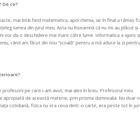
? De ce?
xacte, mai întâi fiind matematica, apoi chimia, iar în final a rămas fiz
nțeleg lumea din jurul meu. Asta nu înseamnă că nu mi-au plăcut și 
ă îmi vor da o deschidere mai mare către lume. Informatica a ajuns ș
eceniu, când am făcut din nou ”școală” pentru a mă aduce la zi pentr
lterioare?
e profesorii pe care i-am avut, mai ales în liceu. Profesorul meu
 mai apropiată de această materie, prin prisma dumnealui. Nu doar 
ața cotidiană, fizica nu era ceva dintr-o carte, era peste tot în jur