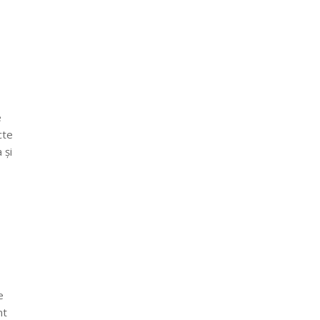
e
cte
 și
e
nt