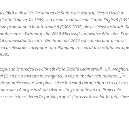
icolăiţă a absolvit Facultatea de Ştiinţe ale Naturii, Secţia Fizică a
ţii din Craiova, în 1989, și a urmat modulele de Limba Engleză (1999
ie profesională în Informatică (2006-2008) ale aceleiaşi instituţii. D
 ambasador eTwinning, din 2015 Microsoft Innovative Educator Expe
016 ambasador Scientix. Din luna mai 2017 este moderator pentru
ea profesorilor începători din România în cadrul proiectului europ
UCAS.
ceput să le predea elevilor săi de la Școala Gimnazială „Gh. Magher
l fizica prin metoda investigației, a văzut imediat schimbarea: „În
 de științele exacte. Îmi place că se întreabă mirați când a trecut ora,
 nou sau că negociază un răspuns în grupul de lucru. Proiectele,
le crească încrederea în forțele proprii și prezentarea lor în fața clase