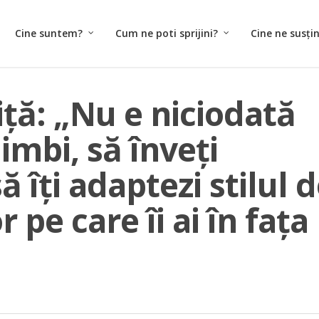
Cine suntem?
Cum ne poti sprijini?
Cine ne susți
iţă: „Nu e niciodată
himbi, să înveți
ă îți adaptezi stilul 
 pe care îi ai în fața