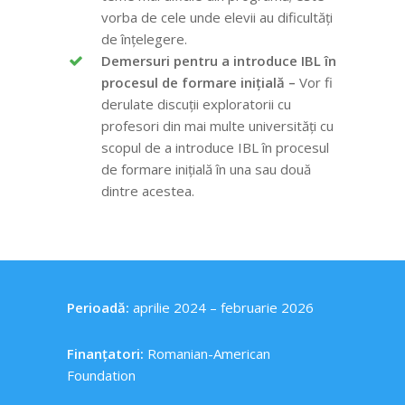
vorba de cele unde elevii au
dificultăți
de înțelegere
.
Demersuri pentru a introduce IBL în
procesul de formare inițială –
Vor fi
derulate discuții exploratorii cu
profesori din mai multe universități cu
scopul de a introduce IBL în procesul
de formare inițială în una sau două
dintre acestea.
Perioadă:
aprilie 2024 – februarie 2026
Finanțatori:
Romanian-American
Foundation