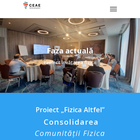
Faza actuală
Proiect învățarea fizicii
Proiect „Fizica Altfel”
Consolidarea
Comunității Fizica