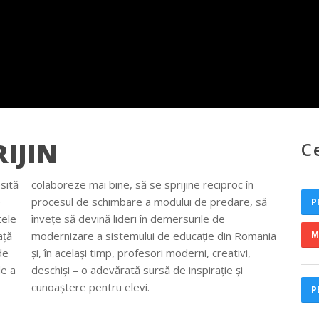
IJIN
C
sită
colaboreze mai bine, să se sprijine reciproc în
e
procesul de schimbare a modului de predare, să
P
tele
învețe să devină lideri în demersurile de
ață
modernizare a sistemului de educație din Romania
M
de
și, în același timp, profesori moderni, creativi,
de a
deschiși – o adevărată sursă de inspirație și
cunoaștere pentru elevi.
P