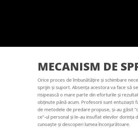
MECANISM DE SPR
Orice proces de îmbunătățire și schimbare nece
sprijin și suport. Absența acestora va face să s
risipească o mare parte din eforturile și rezulta
obținute până acum. Profesorii sunt entuziaști f
de metodele de predare propuse, și-au găsit “
ce”-ul personal și le-au insuflat elevilor dorința 
cunoaște și descoperi lumea înconjurătoare.