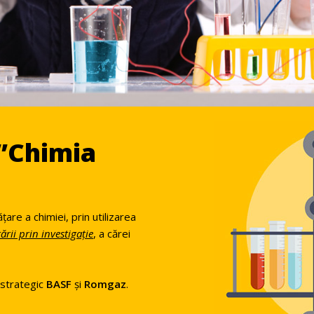
 ”Chimia
re a chimiei, prin utilizarea
ării prin investigație
, a cărei
 strategic
BASF
și
Romgaz
.