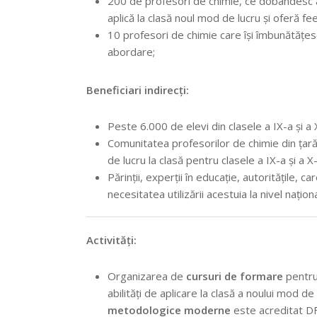
200 de profesori de chimie, ce dobândesc abil
aplică la clasă noul mod de lucru și oferă fe
10 profesori de chimie care își îmbunătățes
abordare;
Beneficiari indirecți:
Peste 6.000 de elevi din clasele a IX-a și a X
Comunitatea profesorilor de chimie din țară,
de lucru la clasă pentru clasele a IX-a și a X-
Părinții, experții în educație, autoritățile, 
necesitatea utilizării acestuia la nivel naționa
Activități:
Organizarea de
cursuri de formare
pentru
abilități de aplicare la clasă a noului mod de
metodologice moderne
este acreditat D