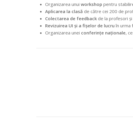
Organizarea unui
workshop
pentru stabilir
Aplicarea la clasă
de către cei 200 de pro
Colectarea de feedback
de la profesori și 
Revizuirea UI și a fișelor de lucru
în urma f
Organizarea unei
conferințe naționale
, c