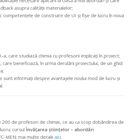
itățile necesare aplicării la clasă a noii abordări și care
edback asupra calității materialelor;
c competențele de construire de UI și fișe de lucru în noua
-a, care studiază chimia cu profesorii implicați în proiect;
 care beneficiază, în urma derulării proiectului, de un ghid
a;
care sunt informați despre avantajele noului mod de lucru și
l.
 200 de profesori de chimie, ce au ca scop dobândirea de
 lucru; cursul
Învățarea științelor – abordări
FC-MEN; mai multe detalii
aici
.