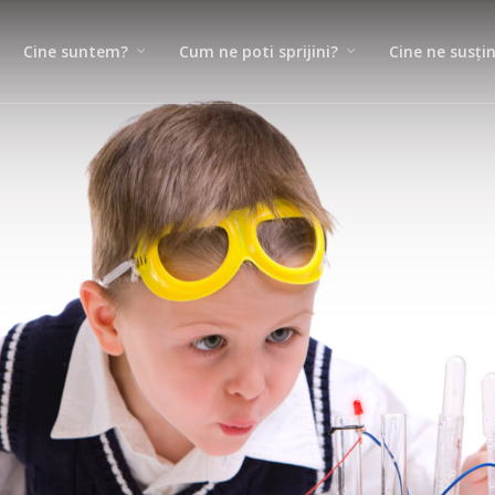
Cine suntem?
Cum ne poti sprijini?
Cine ne susți