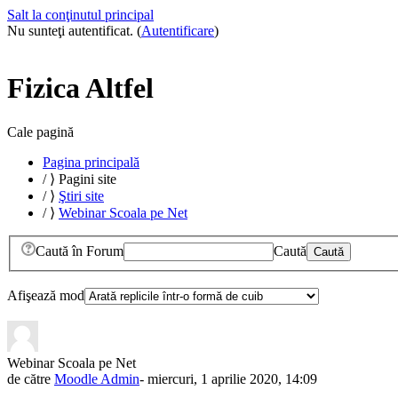
Salt la conţinutul principal
Nu sunteţi autentificat. (
Autentificare
)
Fizica Altfel
Cale pagină
Pagina principală
/
⟩
Pagini site
/
⟩
Ştiri site
/
⟩
Webinar Scoala pe Net
Caută în Forum
Caută
Afişează mod
Webinar Scoala pe Net
de către
Moodle Admin
- miercuri, 1 aprilie 2020, 14:09