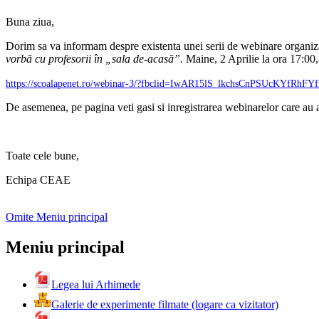
Buna ziua,
Dorim sa va informam despre existenta unei serii de webinare organizate
vorbă cu profesorii în „sala de-acasă”.
Maine, 2 Aprilie la ora 17:00,
https://scoalapenet.ro/webinar-3/?fbclid=IwAR15lS_lkchsCnPSUcKYf
De asemenea, pe pagina veti gasi si inregistrarea webinarelor care au a
Toate cele bune,
Echipa CEAE
Omite Meniu principal
Meniu principal
Legea lui Arhimede
Galerie de experimente filmate (logare ca vizitator)