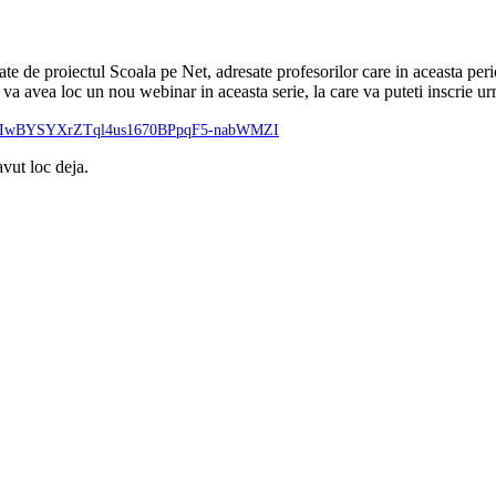
 de proiectul Scoala pe Net, adresate profesorilor care in aceasta perioa
 va avea loc un nou webinar in aceasta serie, la care va puteti inscrie u
RhFYfIwBYSYXrZTql4us1670BPpqF5-nabWMZI
vut loc deja.