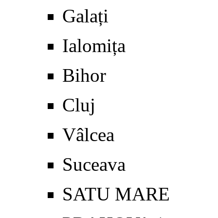
Galați
Ialomița
Bihor
Cluj
Vâlcea
Suceava
SATU MARE