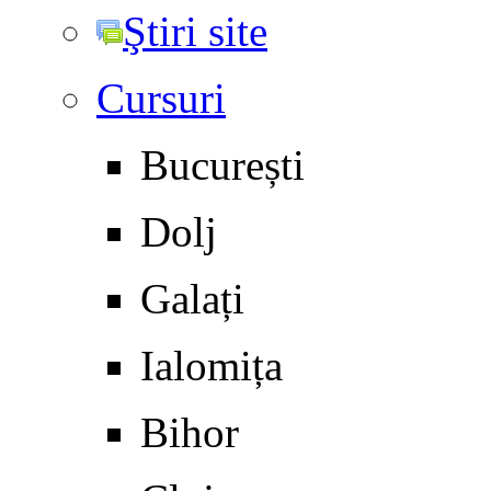
Ştiri site
Cursuri
București
Dolj
Galați
Ialomița
Bihor