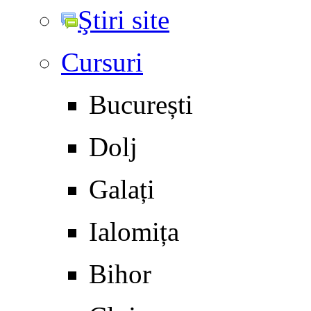
Ştiri site
Cursuri
București
Dolj
Galați
Ialomița
Bihor