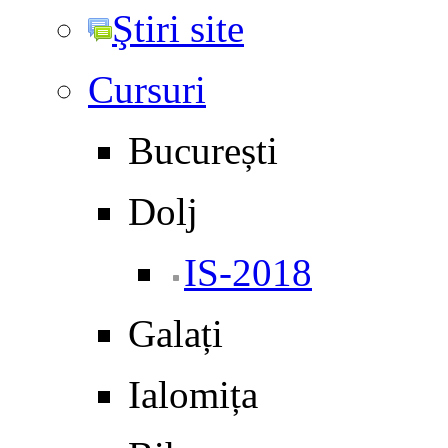
Ştiri site
Cursuri
București
Dolj
IS-2018
Galați
Ialomița