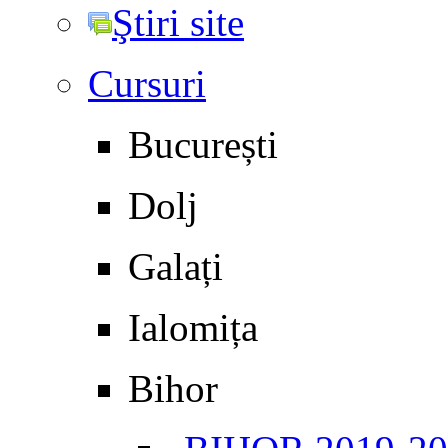
Ştiri site
Cursuri
București
Dolj
Galați
Ialomița
Bihor