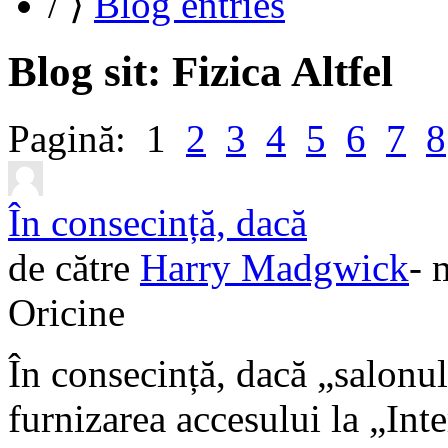
/
⟩
Blog entries
Blog sit: Fizica Altfel
Pagină: 1
2
3
4
5
6
7
8
În consecință, dacă
de către
Harry Madgwick
- 
Oricine
În consecință, dacă „salonul 
furnizarea accesului la „Inte