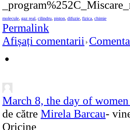
_program%252C_Miscare_mo
molecule
,
gaz real
,
cilindru
,
piston
,
difuzie
,
fizica
,
chimie
Permalink
Afișați comentarii
Comentar
March 8, the day of women
de către
Mirela Barcau
- vin
Oricine